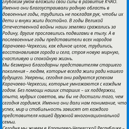
глубоким умом вложили свои силы в развитие КЧАО.
Именно они благоустраивали родную область в
довоенные годы, трудились не покладая рук, чтобы их
дети и внуки жили достойно. В годы Великой
Отечественной войны наши земляки сражались за
Родину, другие прославились подвигами в тылу. А в
послевоенные годы представители всех народов
Карачаево-Черкесии, как единое целое, трудились,
восстанавливая города и села, строя новую мирную,
счастливую и спокойную жизнь.
Мы безмерно благодарны представителям старшего
поколения – людям, которые всегда жили ради нашего
будущего. Уверены, сегодня они радуются успехам
Карачаево-Черкесии, которые умножаются с каждым
годом. Без помощи наших старших – их поддержки,
опыта, мудрых советов, мы бы не достигли того, чем
сегодня гордимся. Именно они дали нам понимание, что
успех, мир и стабильность зависят от каждого
представителя нашей дружной многонациональной
семьи.
Сегодня мы живем в Карачаево-Черкесской Республике –