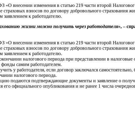
-ФЗ «О внесении изменения в статью 219 части второй Налогово
е страховых взносов по договору добровольного страхования ж
м заявлением к работодателю.
рахованию жизни можно получить через работодателя
», – сп
-ФЗ «О внесении изменения в статью 219 части второй Налогово
е страховых взносов по договору добровольного страхования ж
м заявлением к работодателю.
окончании налогового периода при представлении в налоговые ор
в фонды самим работодателем.
чить у работодателя, если договор заключался самостоятельно, 
чании налогового периода.
кцию подаются подтверждающие документы и заявление о получе
 дня его официального опубликования и не ранее 1 числа очеред