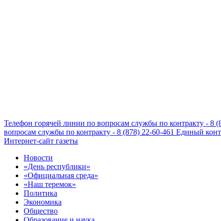
Телефон горячей линии по вопросам службы по контракту - 8 (
вопросам службы по контракту - 8 (878) 22-60-461
Единый конта
Интернет-сайт газеты
Новости
«День республики»
«Официальная среда»
«Наш теремок»
Политика
Экономика
Общество
Образование и наука