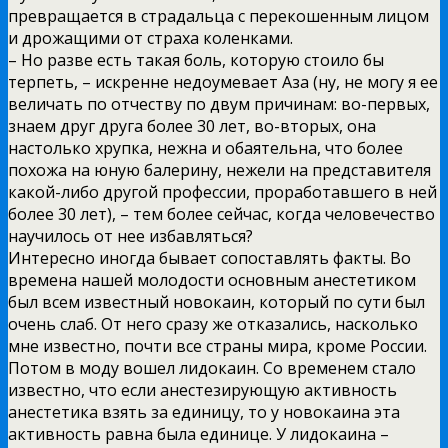
превращается в страдальца с перекошенным лицом
и дрожащими от страха коленками.
– Но разве есть такая боль, которую стоило бы
терпеть, – искренне недоумевает Аза (ну, не могу я ее
величать по отчеству по двум причинам: во-первых,
знаем друг друга более 30 лет, во-вторых, она
настолько хрупка, нежна и обаятельна, что более
похожа на юную балерину, нежели на представителя
какой-либо другой профессии, проработавшего в ней
более 30 лет), – тем более сейчас, когда человечество
научилось от нее избавляться?
Интересно иногда бывает сопоставлять факты. Во
времена нашей молодости основным анестетиком
был всем известный новокаин, который по сути был
очень слаб. От него сразу же отказались, насколько
мне известно, почти все страны мира, кроме России.
Потом в моду вошел лидокаин. Со временем стало
известно, что если анестезирующую активность
анестетика взять за единицу, то у новокаина эта
активность равна была единице. У лидокаина –