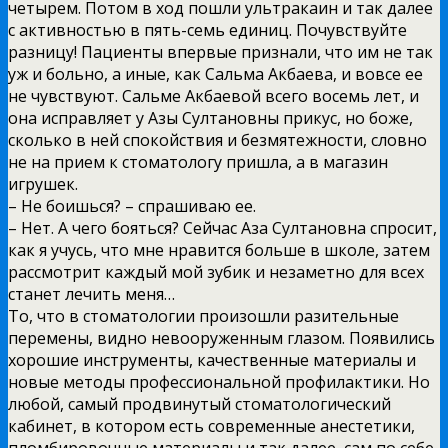
четырем. Потом в ход пошли ультракаин и так далее
с активностью в пять-семь единиц. Почувствуйте
разницу! Пациенты впервые признали, что им не так
уж и больно, а иные, как Сальма Акбаева, и вовсе ее
не чувствуют. Сальме Акбаевой всего восемь лет, и
она исправляет у Азы Султановны прикус, но боже,
сколько в ней спокойствия и безмятежности, словно
не на прием к стоматологу пришла, а в магазин
игрушек.
– Не боишься? – спрашиваю ее.
– Нет. А чего бояться? Сейчас Аза Султановна спросит,
как я учусь, что мне нравится больше в школе, затем
рассмотрит каждый мой зубик и незаметно для всех
станет лечить меня…
То, что в стоматологии произошли разительные
перемены, видно невооруженным глазом. Появились
хорошие инструменты, качественные материалы и
новые методы профессиональной профилактики. Но
любой, самый продвинутый стоматологический
кабинет, в котором есть современные анестетики,
пломбировочные материалы и так далее, сам по себе