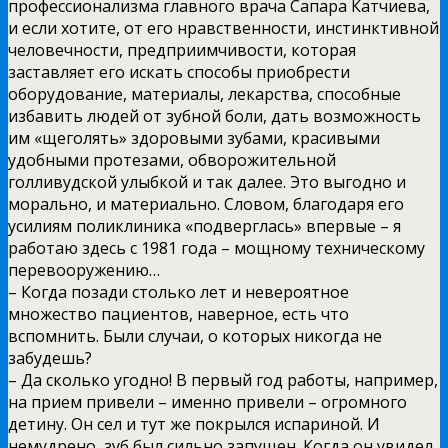
профессионализма главного врача Сапара Катчиева,
и если хотите, от его нравственности, инстинктивной
человечности, предприимчивости, которая
заставляет его искать способы приобрести
оборудование, материалы, лекарства, способные
избавить людей от зубной боли, дать возможность
им «щеголять» здоровыми зубами, красивыми
удобными протезами, обворожительной
голливудской улыбкой и так далее. Это выгодно и
морально, и материально. Словом, благодаря его
усилиям поликлиника «подверглась» впервые – я
работаю здесь с 1981 года – мощному техническому
перевооружению…
– Когда позади столько лет и невероятное
множество пациентов, наверное, есть что
вспомнить. Были случаи, о которых никогда не
забудешь?
– Да сколько угодно! В первый год работы, например,
на прием привели – именно привели – огромного
детину. Он сел и тут же покрылся испариной. И
немудрено, зуб был сильно запущен. Когда он увидел,