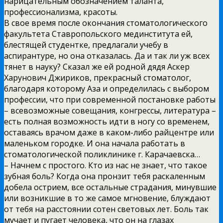
нарицательным обозначением таланта,
профессионализма, красоты.
В свое время после окончания стоматологического
факультета Ставропольского мединститута ей,
блестящей студентке, предлагали учебу в
аспирантуре, но она отказалась. Да и так ли уж всех
тянет в науку? Сказал же ей родной дядя Аскер
Харунович Джириков, прекрасный стоматолог,
благодаря которому Аза и определилась с выбором
профессии, что при современной постановке работы
– всевозможные совещания, конгрессы, литература –
есть полная возможность идти в ногу со временем,
оставаясь врачом даже в каком-либо райцентре или
маленьком городке. И она начала работать в
стоматологической поликлинике г. Карачаевска…
– Начнем с простого. Кто из нас не знает, что такое
зубная боль? Когда она пронзит тебя раскаленным
добела острием, все остальные страдания, минувшие
или возникшие в то же самое мгновение, блуждают
от тебя на расстоянии сотен световых лет. Боль так
мучает и пугает человека, что он на глазах