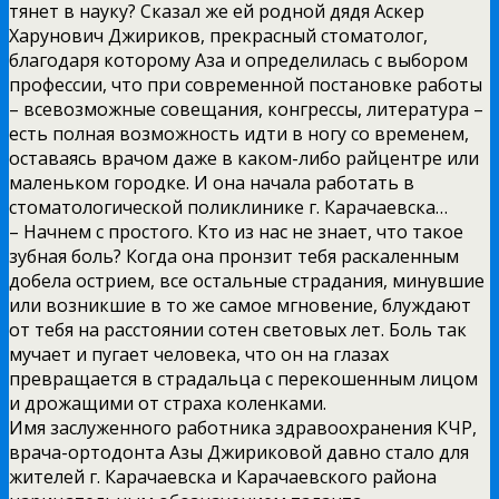
тянет в науку? Сказал же ей родной дядя Аскер
Харунович Джириков, прекрасный стоматолог,
благодаря которому Аза и определилась с выбором
профессии, что при современной постановке работы
– всевозможные совещания, конгрессы, литература –
есть полная возможность идти в ногу со временем,
оставаясь врачом даже в каком-либо райцентре или
маленьком городке. И она начала работать в
стоматологической поликлинике г. Карачаевска…
– Начнем с простого. Кто из нас не знает, что такое
зубная боль? Когда она пронзит тебя раскаленным
добела острием, все остальные страдания, минувшие
или возникшие в то же самое мгновение, блуждают
от тебя на расстоянии сотен световых лет. Боль так
мучает и пугает человека, что он на глазах
превращается в страдальца с перекошенным лицом
и дрожащими от страха коленками.
Имя заслуженного работника здравоохранения КЧР,
врача-ортодонта Азы Джириковой давно стало для
жителей г. Карачаевска и Карачаевского района