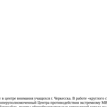
 центре внимания учащихся г. Черкесска. В работе «круглого с
тие оперуполномоченный Центра противодействия экстремизму
агинайло, лидеры общеобразовательных учреждений города из 