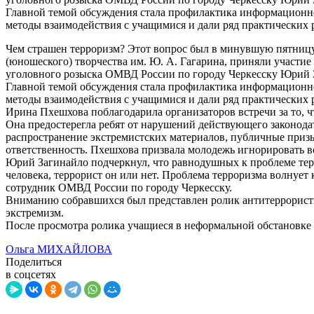
Главной темой обсуждения стала профилактика информационно
методы взаимодействия с учащимися и дали ряд практически
Чем страшен терроризм? Этот вопрос был в минувшую пятницу в
(юношеского) творчества им. Ю. А. Гагарина, приняли учас
уголовного розыска ОМВД России по городу Черкесску Юрий З
Главной темой обсуждения стала профилактика информационно
методы взаимодействия с учащимися и дали ряд практически
Ирина Пхешхова поблагодарила организаторов встречи за то, 
Она предостерегла ребят от нарушений действующего законодат
распространение экстремистских материалов, публичные призы
ответственность. Пхешхова призвала молодежь игнорировать в
Юрий Загинайло подчеркнул, что равнодушных к проблеме терр
человека, террорист он или нет. Проблема терроризма волнует к
сотрудник ОМВД России по городу Черкесску.
Вниманию собравшихся был представлен ролик антитеррористич
экстремизм.
После просмотра ролика учащиеся в неформальной обстановке
Ольга МИХАЙЛОВА
Поделиться
в соцсетях