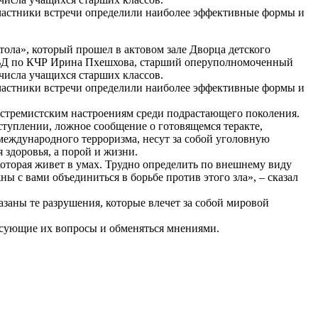
Участники встречи определили наиболее эффективные формы и
тола», который прошел в актовом зале Дворца детского
 МВД по КЧР Ирина Пхешхова, старший оперуполномоченный
числа учащихся старших классов.
Участники встречи определили наиболее эффективные формы и
кстремистским настроениям среди подрастающего поколения.
ступлении, ложное сообщение о готовящемся теракте,
международного терроризма, несут за собой уголовную
здоровья, а порой и жизни.
которая живет в умах. Трудно определить по внешнему виду
ны с вами объединиться в борьбе против этого зла», – сказал
заны те разрушения, которые влечет за собой мировой
есующие их вопросы и обменяться мнениями.