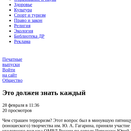
Здоровье
Культура
Спорт и туризм
Право и закон
Религия
Экология
Библиотека ДР
Реклама
Печатные
выпуски
Войти
на сайт
Общество
Это должен знать каждый
28 февраля в 11:36
20 просмотров
Чем страшен терроризм? Этот вопрос был в минувшую пятницу в
(юношеского) творчества им. Ю. А. Гагарина, приняли учас
уголовного розыска ОМВД России по городу Черкесску Юрий З