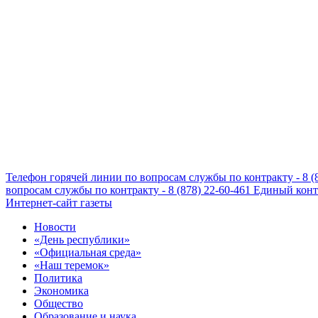
Телефон горячей линии по вопросам службы по контракту - 8 (
вопросам службы по контракту - 8 (878) 22-60-461
Единый конта
Интернет-сайт газеты
Новости
«День республики»
«Официальная среда»
«Наш теремок»
Политика
Экономика
Общество
Образование и наука