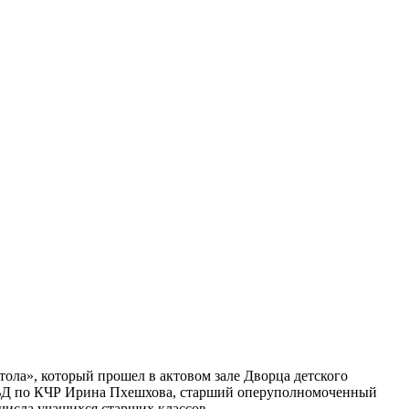
тола», который прошел в актовом зале Дворца детского
 МВД по КЧР Ирина Пхешхова, старший оперуполномоченный
числа учащихся старших классов.