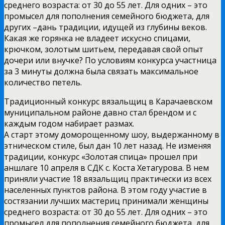
среднего возраста: от 30 до 55 лет. Для одних – это
промысел для пополнения семейного бюджета, для
других –дань традиции, идущей из глубины веков.
Какая же горянка не владеет искусно спицами,
крючком, золотым шитьем, передавая свой опыт
дочери или внучке? По условиям конкурса участница
за 3 минуты должна была связать максимальное
количество петель.
Традиционный конкурс вязальщиц в Карачаевском
муниципальном районе давно стал брендом и с
каждым годом набирает размах.
А старт этому доморощенному шоу, выдержанному в
этническом стиле, был дан 10 лет назад. Не изменяя
традиции, конкурс «Золотая спица» прошел при
аншлаге 10 апреля в СДК с. Коста Хетагурова. В нем
приняли участие 18 вязальщиц практически из всех
населенных пунктов района. В этом году участие в
состязании лучших мастериц принимали женщины
среднего возраста: от 30 до 55 лет. Для одних – это
промысел для пополнения семейного бюджета, для