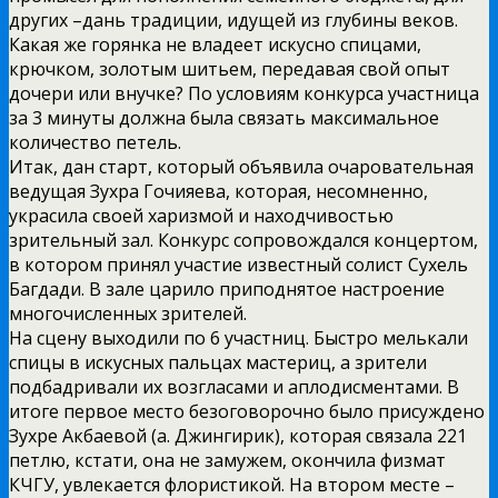
других –дань традиции, идущей из глубины веков.
Какая же горянка не владеет искусно спицами,
крючком, золотым шитьем, передавая свой опыт
дочери или внучке? По условиям конкурса участница
за 3 минуты должна была связать максимальное
количество петель.
Итак, дан старт, который объявила очаровательная
ведущая Зухра Гочияева, которая, несомненно,
украсила своей харизмой и находчивостью
зрительный зал. Конкурс сопровождался концертом,
в котором принял участие известный солист Сухель
Багдади. В зале царило приподнятое настроение
многочисленных зрителей.
На сцену выходили по 6 участниц. Быстро мелькали
спицы в искусных пальцах мастериц, а зрители
подбадривали их возгласами и аплодисментами. В
итоге первое место безоговорочно было присуждено
Зухре Акбаевой (а. Джингирик), которая связала 221
петлю, кстати, она не замужем, окончила физмат
КЧГУ, увлекается флористикой. На втором месте –