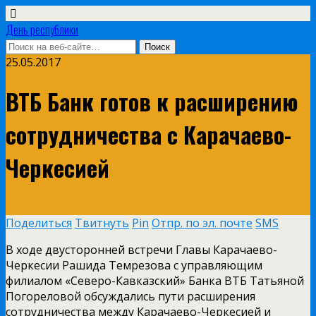
День республики
25.05.2017
ВТБ Банк готов к расширению
сотрудничества с Карачаево-
Черкесией
Поделиться
Твитнуть
Pin
Отпр. по эл. почте
SMS
В ходе двусторонней встречи Главы Карачаево-
Черкесии Рашида Темрезова с управляющим
филиалом «Северо-Кавказский» Банка ВТБ Татьяной
Погореловой обсуждались пути расширения
сотрудничества между Карачаево-Черкесией и