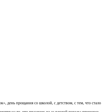
», день прощания со школой, с детством, с тем, что стало
мотря на то, что праздник из-за плохой погоды пришлось