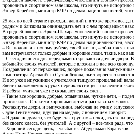
проводить в спортивном зале школы, это ничуть не испортило
Энвер Керейтов, министр КЧР по делам национальностей, мас
25 мая по всей стране проходил давний и в то же время всегда
родным и близким за одиннадцать лет и с чем прощаешься навс
В средней школе п. Эркен-Шахара «последний звонок» прозвене
проводить в спортивном зале школы, это ничуть не испортило
Энвер Керейтов, министр КЧР по делам национальностей, мас
– Вы подошли к новому рубежу своей жизни, – обратился к вы
вам встречаются только добрые и хорошие люди, такие, как ваш
– С сегодняшнего дня перед вами открываются другие двери. Вп
забывайте своих учителей, которые вложили в вас всю свою д
Поздравления от первоклашек, добрые пожелания выпускникам 
композитора Арсланбека Султанбекова, чье творчество известн
И вот уже выпускники с учителями танцуют прощальный валь
Звенит колокольчик в руках первоклассницы – последний зво
И ребята, учителя уже не скрывают своих слез…
– Такие все хорошие, добрые, отзывчивые, чуткие дети, – поде
прослезился. С такими хорошими детьми расставаться жалко.
Распахнуты двери, и выпускники, выбежав на улицу, запускают
Сауле Тенгизбаева, идущая на медаль, с волнением говорит:
– Я даже не думала, что будет так грустно – покидать стены р
без своего класса, без учителей. А с другой – все-таки рада, чт
– Хороший сегодня день, – улыбается Абдурахман Барануков. –
А вот Инне Кротер очень грустно: