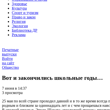
Здоровье
Культура
Спорт и туризм
Право и закон
Религия
Экология
Библиотека ДР
Реклама
Печатные
выпуски
Войти
на сайт
Общество
Вот и закончились школьные годы…
7 июня в 14:37
3 просмотра
25 мая по всей стране проходил давний и в то же время всегда
родным и близким за одиннадцать лет и с чем прощаешься навс
В средней школе п. Эркен-Шахара «последний звонок» прозвене