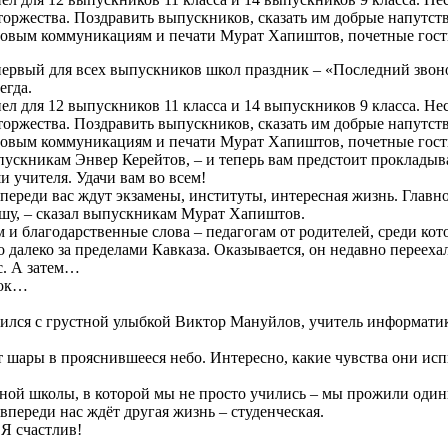
 торжества. Поздравить выпускников, сказать им добрые напутс
совым коммуникациям и печати Мурат Хапиштов, почетные гости
 первый для всех выпускников школ праздник – «Последний звонок
егда.
л для 12 выпускников 11 класса и 14 выпускников 9 класса. Нес
 торжества. Поздравить выпускников, сказать им добрые напутс
совым коммуникациям и печати Мурат Хапиштов, почетные гости
пускникам Энвер Керейтов, – и теперь вам предстоит прокладыва
и учителя. Удачи вам во всем!
ереди вас ждут экзамены, институты, интересная жизнь. Главное
ушу, – сказал выпускникам Мурат Хапиштов.
и благодарственные слова – педагогам от родителей, среди кот
о далеко за пределами Кавказа. Оказывается, он недавно переех
с. А затем…
нок…
лился с грустной улыбкой Виктор Мануйлов, учитель информатики
 шары в прояснившееся небо. Интересно, какие чувства они исп
одной школы, в которой мы не просто учились – мы прожили один
о впереди нас ждёт другая жизнь – студенческая.
 Я счастлив!