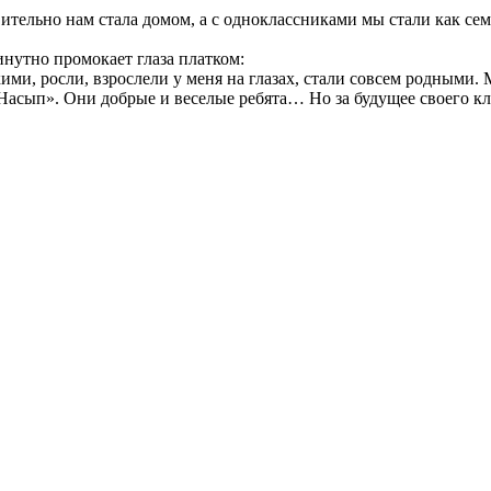
твительно нам стала домом, а с одноклассниками мы стали как 
нутно промокает глаза платком:
кими, росли, взрослели у меня на глазах, стали совсем родными
«Насып». Они добрые и веселые ребята… Но за будущее своего кл