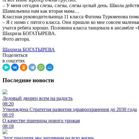
– У меня сегодня слезы, слезы, слезы целый день. Школа дейс
Шамильевна нам как вторая мама…
Классная руководительница 11 класса Фатима Туркменова поми
– Я с ними с пятого класса. Они пришли ко мне совсем малень
учатся ребята хорошо. Половина класса танцевала в ансамбле 
Шахриза БОГАТЫРЕВА.
Фото автора.
Шахриза БОГАТЫРЕВА
Поделиться
в соцсетях
Последние новости
Ледовый дворец всем на радость
08:20
Утверждена Стратегия развития здравоохранения до 2030 года
08:19
О качестве пшеницы нового урожая
08:18
Этот праздник мы запомним на всю жизнь