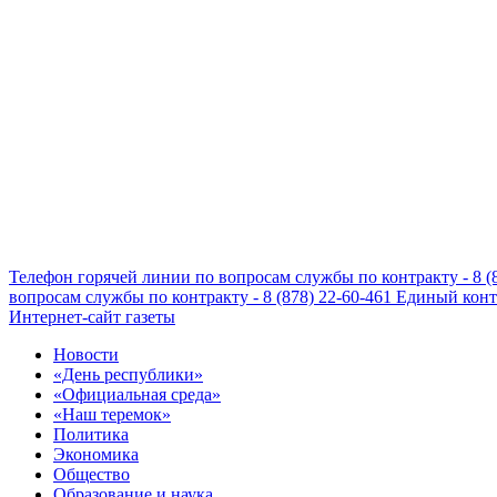
Телефон горячей линии по вопросам службы по контракту - 8 (
вопросам службы по контракту - 8 (878) 22-60-461
Единый конта
Интернет-сайт газеты
Новости
«День республики»
«Официальная среда»
«Наш теремок»
Политика
Экономика
Общество
Образование и наука