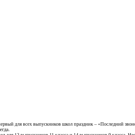
 первый для всех выпускников школ праздник – «Последний звонок
егда.
л для 12 выпускников 11 класса и 14 выпускников 9 класса. Нес