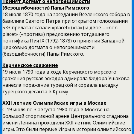
Принят догмат о непогрешимости
(безошибочности) Папы Римского
18 июля 1870 года на заседании Вселенского собора в
базилике Святого Петра при открытом голосовании
533 прелата сказали «placet» («за») и двое – «non
placet» («против») предложению тогдашнего
понтифика Пия IX (1792-1878) о принятии Западной
церковью догмата о непогрешимости
(безошибочности) Папы Римского.
Керченское сражение
19 июля 1790 года в ходе Керченского морского
сражения русская эскадра адмирала Федора Ушакова
нанесла поражение турецкой и сорвала высадку
турецкого десанта в Крыму.
XXII летние Олимпийские игры в Москве
С 19 июля по 3 августа 1980 года в Москве на
Большой спортивной арене Центрального стадиона
имени Ленина проходили XXII летние Олимпийские
игры. Это были первые Игры в истории олимпийского