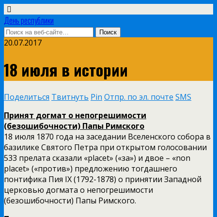
День республики
20.07.2017
18 июля в истории
Поделиться
Твитнуть
Pin
Отпр. по эл. почте
SMS
Принят догмат о непогрешимости
(безошибочности) Папы Римского
18 июля 1870 года на заседании Вселенского собора в
базилике Святого Петра при открытом голосовании
533 прелата сказали «placet» («за») и двое – «non
placet» («против») предложению тогдашнего
понтифика Пия IX (1792-1878) о принятии Западной
церковью догмата о непогрешимости
(безошибочности) Папы Римского.