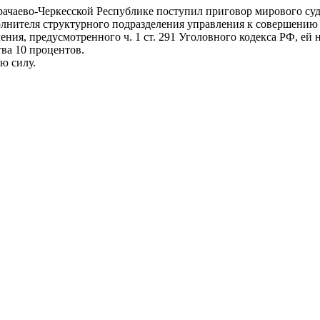
чаево-Черкесской Республике поступил приговор мирового судь
олнителя структурного подразделения управления к совершени
ния, предусмотренного ч. 1 ст. 291 Уголовного кодекса РФ, ей 
тва 10 процентов.
ю силу.