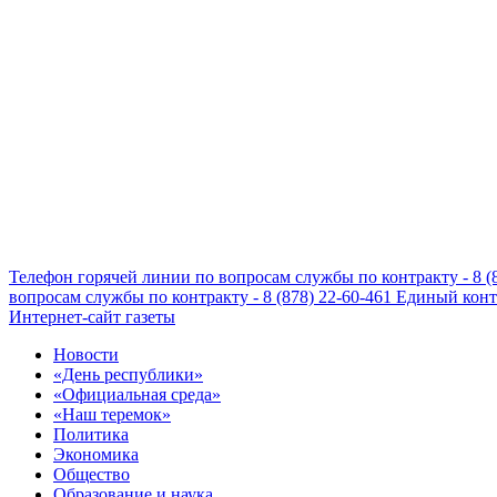
Телефон горячей линии по вопросам службы по контракту - 8 (
вопросам службы по контракту - 8 (878) 22-60-461
Единый конта
Интернет-сайт газеты
Новости
«День республики»
«Официальная среда»
«Наш теремок»
Политика
Экономика
Общество
Образование и наука