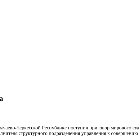
а
чаево-Черкесской Республике поступил приговор мирового судь
олнителя структурного подразделения управления к совершени