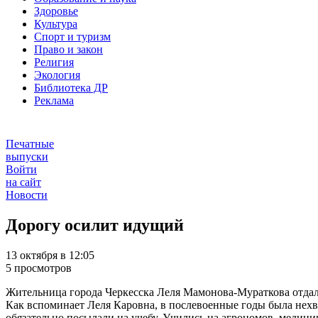
Здоровье
Культура
Спорт и туризм
Право и закон
Религия
Экология
Библиотека ДР
Реклама
Печатные
выпуски
Войти
на сайт
Новости
Дорогу осилит идущий
13 октября в 12:05
5 просмотров
Жительница города Черкесска Леля Мамонова-Мураткова отдала т
Как вспоминает Леля Каровна, в послевоенные годы была нехва
обязательно посылали на учебу. Учились на агрономов, медицин