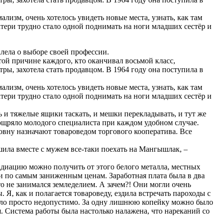
изм, очень хотелось увидеть новые места, узнать, как там
матери трудно стало одной поднимать на ноги младших сестёр и
алела о выборе своей профессии.
той причине каждого, кто оканчивал восьмой класс,
ры, захотела стать продавцом. В 1964 году она поступила в
изм, очень хотелось увидеть новые места, узнать, как там
матери трудно стало одной поднимать на ноги младших сестёр и
 и тяжелые ящики таскать, и мешки перекладывать, и тут же
ощряло молодого специалиста при каждом удобном случае.
овну назначают товароведом торгового кооператива. Все
ешила вместе с мужем все-таки поехать на Мангышлак, –
адиацию можно получить от этого белого металла, местных
 по самым заниженным ценам. Заработная плата была в два
то не занимался земледелием. А зачем?! Они могли очень
, как и полагается товароведу, ездила встречать пароходы с
а было просто недопустимо. За одну лишнюю копейку можно было
ля. Система работы была настолько налажена, что нареканий со