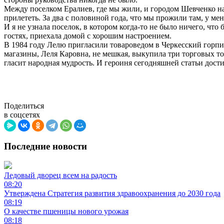
Между поселком Ералиев, где мы жили, и городом Шевченко нах
прилететь. За два с половиной года, что мы прожили там, у ме
И я не узнала поселок, в котором когда-то не было ничего, чт
гостях, приехала домой с хорошим настроением.
В 1984 году Лелю пригласили товароведом в Черкесский горпищ
магазины, Леля Каровна, не мешкая, выкупила три торговых т
гласит народная мудрость. И героиня сегодняшней статьи дост
Поделиться
в соцсетях
Последние новости
Ледовый дворец всем на радость
08:20
Утверждена Стратегия развития здравоохранения до 2030 года
08:19
О качестве пшеницы нового урожая
08:18