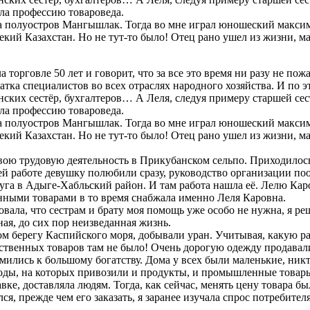
ла профессию товароведа.
а полуостров Мангышлак. Тогда во мне играл юношеский максимал
лекий Казахстан. Но не тут-то было! Отец рано ушел из жизни, 
орговле 50 лет и говорит, что за все это время ни разу не пож
тка специалистов во всех отраслях народного хозяйства. И по э
ских сестёр, бухгалтеров… А Леля, следуя примеру старшей сест
ла профессию товароведа.
а полуостров Мангышлак. Тогда во мне играл юношеский максимал
лекий Казахстан. Но не тут-то было! Отец рано ушел из жизни, 
свою трудовую деятельность в Прикубанском сельпо. Приходилось
й работе девушку полюбили сразу, руководство организации по
уга в Адыге-Хабльский район. И там работа нашла её. Лелю Кар
ыми товарами в то время снабжала именно Леля Каровна.
вовала, что сестрам и брату моя помощь уже особо не нужна, я р
ная, до сих пор неизведанная жизнь.
ом берегу Каспийского моря, добывали уран. Учитывая, какую р
ственных товаров там не было! Очень дорогую одежду продавали
ремились к большому богатству. Дома у всех были маленькие, ник
ы, на которых привозили и продукты, и промышленные товары. Я
лавке, доставляла людям. Тогда, как сейчас, менять цену товар
ся, прежде чем его заказать, я заранее изучала спрос потребите