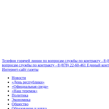
Телефон горячей линии по вопросам службы по контракту - 8 (
вопросам службы по контракту - 8 (878) 22-60-461
Единый конта
Интернет-сайт газеты
Новости
«День республики»
«Официальная среда»
«Наш теремок»
Политика
Экономика
Общество
Образование и наука