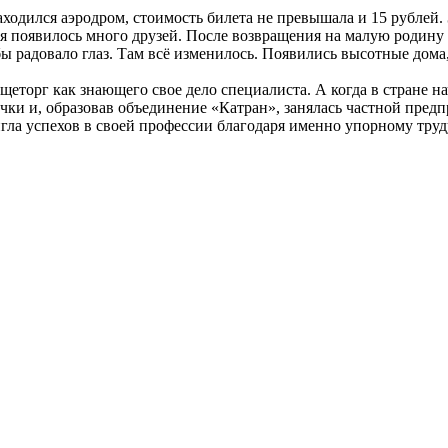
одился аэродром, стоимость билета не превышала и 15 рублей. 
ня появилось много друзей. После возвращения на малую родину 
о бы радовало глаз. Там всё изменилось. Появились высотные дом
еторг как знающего свое дело специалиста. А когда в стране н
очки и, образовав объединение «Катран», занялась частной пре
игла успехов в своей профессии благодаря именно упорному труд