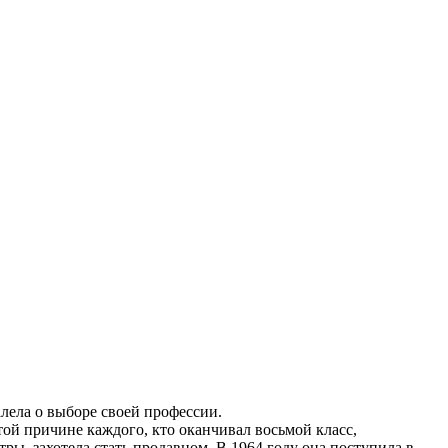
алела о выборе своей профессии.
той причине каждого, кто оканчивал восьмой класс,
ры, захотела стать продавцом. В 1964 году она поступила в