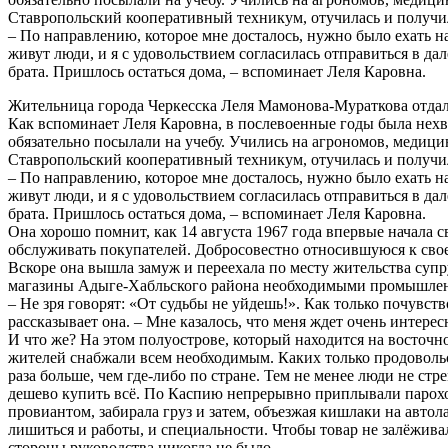
Ставропольский кооперативный техникум, отучилась и получи
– По направлению, которое мне досталось, нужно было ехать н
живут люди, и я с удовольствием согласилась отправиться в да
брата. Пришлось остаться дома, – вспоминает Леля Каровна.
Жительница города Черкесска Леля Мамонова-Мураткова отдала т
Как вспоминает Леля Каровна, в послевоенные годы была нехва
обязательно посылали на учебу. Учились на агрономов, медицин
Ставропольский кооперативный техникум, отучилась и получи
– По направлению, которое мне досталось, нужно было ехать н
живут люди, и я с удовольствием согласилась отправиться в да
брата. Пришлось остаться дома, – вспоминает Леля Каровна.
Она хорошо помнит, как 14 августа 1967 года впервые начала 
обслуживать покупателей. Добросовестно относившуюся к свое
Вскоре она вышла замуж и переехала по месту жительства супр
магазины Адыге-Хабльского района необходимыми промышленн
– Не зря говорят: «От судьбы не уйдешь!». Как только почувст
рассказывает она. – Мне казалось, что меня ждет очень интерес
И что же? На этом полуострове, который находится на восточн
жителей снабжали всем необходимым. Каких только продоволь
раза больше, чем где-либо по стране. Тем не менее люди не ст
дешево купить всё. По Каспию непрерывно приплывали пароход
провиантом, забирала груз и затем, объезжая кишлаки на авто
лишиться и работы, и специальности. Чтобы товар не залёживал
стороны руководства никогда не было.