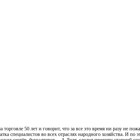
орговле 50 лет и говорит, что за все это время ни разу не пож
тка специалистов во всех отраслях народного хозяйства. И по э
ских сестёр, бухгалтеров… А Леля, следуя примеру старшей сест