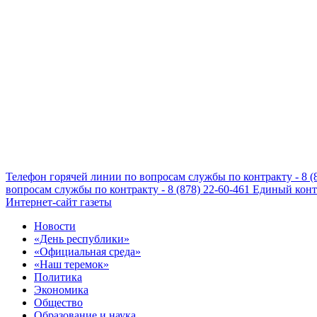
Телефон горячей линии по вопросам службы по контракту - 8 (
вопросам службы по контракту - 8 (878) 22-60-461
Единый конта
Интернет-сайт газеты
Новости
«День республики»
«Официальная среда»
«Наш теремок»
Политика
Экономика
Общество
Образование и наука