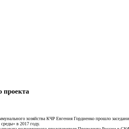
о проекта
ммунального хозяйства КЧР Евгения Гордиенко прошло заседан
среды» в 2017 году.
Аппарата полномочного представителя Президента России в СК