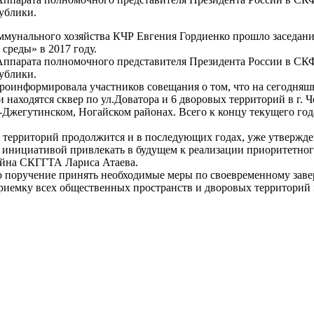
ублики.
ммунального хозяйства КЧР Евгения Гордиенко прошло заседан
среды» в 2017 году.
Аппарата полномочного представителя Президента России в СК
ублики.
проинформировала участников совещания о том, что на сегодняш
аходятся сквер по ул.Доватора и 6 дворовых территорий в г. Че
Джегутинском, Ногайском районах. Всего к концу текущего года
у территорий продолжится и в последующих годах, уже утвержд
 с инициативой привлекать в будущем к реализации приоритетн
айна СКГГТА Лариса Атаева.
 поручение принять необходимые меры по своевременному заве
риемку всех общественных пространств и дворовых территорий 