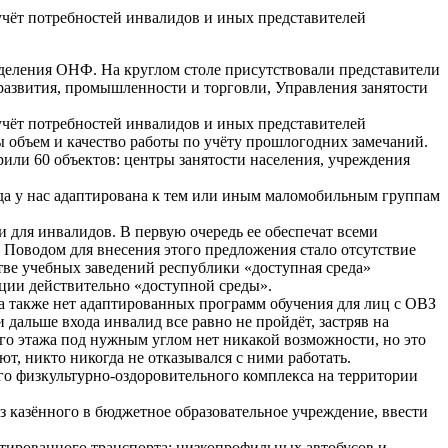
чёт потребностей инвалидов и иных представителей
деления ОНФ. На круглом столе присутствовали представители
 развития, промышленности и торговли, Управления занятости
чёт потребностей инвалидов и иных представителей
 объем и качество работы по учёту прошлогодних замечаний.
рили 60 объектов: центры занятости населения, учреждения
среда у нас адаптирована к тем или иным маломобильным группам
 для инвалидов. В первую очередь ее обеспечат всеми
Поводом для внесения этого предложения стало отсутствие
ве учебных заведений республики «доступная среда»
ции действительно «доступной среды».
 а также нет адаптированных программ обучения для лиц с ОВЗ
и дальше входа инвалид все равно не пройдёт, застряв на
его этажа под нужным углом нет никакой возможности, но это
ют, никто никогда не отказывался с ними работать.
о физкультурно-оздоровительного комплекса на территории
з казённого в бюджетное образовательное учреждение, ввести
тированного транспорта: низкопрофильных автобусов и