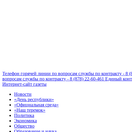
Телефон горячей линии по вопросам службы по контракту - 8 (
вопросам службы по контракту - 8 (878) 22-60-461
Единый конта
Интернет-сайт газеты
Новости
«День республики»
«Официальная среда»
«Наш теремок»
Политика
Экономика
Общество
Образование и наука