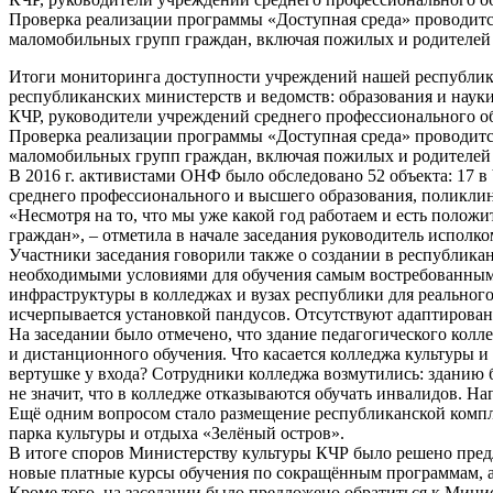
Проверка реализации программы «Доступная среда» проводитс
маломобильных групп граждан, включая пожилых и родителей 
Итоги мониторинга доступности учреждений нашей республики
республиканских министерств и ведомств: образования и науки
КЧР, руководители учреждений среднего профессионального о
Проверка реализации программы «Доступная среда» проводитс
маломобильных групп граждан, включая пожилых и родителей 
В 2016 г. активистами ОНФ было обследовано 52 объекта: 17 в 
среднего профессионального и высшего образования, поликли
«Несмотря на то, что мы уже какой год работаем и есть положи
граждан», – отметила в начале заседания руководитель испо
Участники заседания говорили также о создании в республика
необходимыми условиями для обучения самым востребованным 
инфраструктуры в колледжах и вузах республики для реальног
исчерпывается установкой пандусов. Отсутствуют адаптирован
На заседании было отмечено, что здание педагогического колл
и дистанционного обучения. Что касается колледжа культуры и и
вертушке у входа? Сотрудники колледжа возмутились: зданию б
не значит, что в колледже отказываются обучать инвалидов. На
Ещё одним вопросом стало размещение республиканской компл
парка культуры и отдыха «Зелёный остров».
В итоге споров Министерству культуры КЧР было решено предл
новые платные курсы обучения по сокращённым программам, 
Кроме того, на заседании было предложено обратиться к Мин