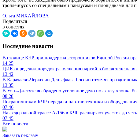
троллейбусов со специальными пандусами и площадками для пе
Ольга МИХАЙЛОВА
Поделиться
в соцсетях
Последние новости
В столице КЧР при поддержке сторонников Единой России пр
14:25
ЦИК определил порядок размещения партий в бюллетене на вы
13:42
В Карачаево-Черкесии День флага России отметят праздничны
13:35
В Усть-Джегуте возбуждено уголовное дело по факту хлопка бы
08:28
Пограничникам КЧР передали партию техники и оборудовани
07:46
На федеральной трассе А-156 в КЧР расширяют участок до чет
07:45
Все новости
Заказать рекламу