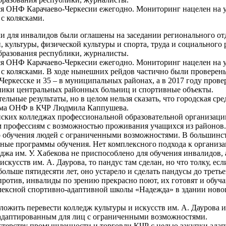
я ОНФ Карачаево-Черкесии ежегодно. Мониторинг нацелен на у
с колясками.
 для инвалидов были оглашены на заседании регионального от
, культуры, физической культуры и спорта, труда и социального
бразования республики, журналисты.
я ОНФ Карачаево-Черкесии ежегодно. Мониторинг нацелен на у
с колясками. В ходе нынешних рейдов частично были проверены
Черкесске и 35 – в муниципальных районах, а в 2017 году прове
ники центральных районных больниц и спортивные объекты.
тельные результаты, но в целом нельзя сказать, что городская 
лкома ОНФ в КЧР Людмила Каппушева.
нских колледжах профессиональной образовательной организации
профессиям с возможностью проживания учащихся из районов. 
о обучения людей с ограниченными возможностями. В большинст
ные программы обучения. Нет комплексного подхода к организа
еджа им. У. Хабекова не приспособлено для обучения инвалидов,
скусств им. А. Даурова, то пандус там сделан, но что толку, есл
ольше пятидесяти лет, оно устарело и сделать пандусы до треть
против, инвалиды по зрению прекрасно поют, их готовят и обуча
ексной спортивно-адаптивной школы «Надежда» в здании новог
ожить перевести колледж культуры и искусств им. А. Даурова и
адаптированным для лиц с ограниченными возможностями.
истерству промышленности и торговли КЧР с целью закупки адап