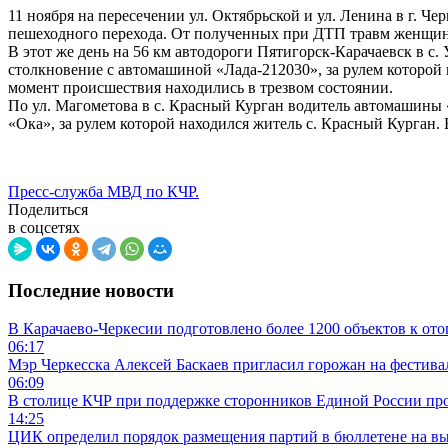
11 ноября на пересечении ул. Октябрьской и ул. Ленина в г.
пешеходного перехода. От полученных при ДТП травм женщин
В этот же день на 56 км автодороги Пятигорск-Карачаевск в с
столкновение с автомашиной «Лада-212030», за рулем которой
момент происшествия находились в трезвом состоянии.
По ул. Магометова в с. Красный Курган водитель автомашины 
«Ока», за рулем которой находился житель с. Красный Курган
Пресс-служба МВД по КЧР.
Поделиться
в соцсетях
Последние новости
В Карачаево-Черкесии подготовлено более 1200 объектов к от
06:17
Мэр Черкесска Алексей Баскаев пригласил горожан на фестив
06:09
В столице КЧР при поддержке сторонников Единой России пр
14:25
ЦИК определил порядок размещения партий в бюллетене на вы