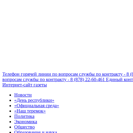
Телефон горячей линии по вопросам службы по контракту - 8 (
вопросам службы по контракту - 8 (878) 22-60-461
Единый конта
Интернет-сайт газеты
Новости
«День республики»
«Официальная среда»
«Наш теремок»
Политика
Экономика
Общество
Образование и наука