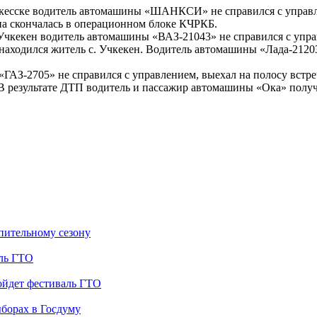
 Черкесске водитель автомашины «ШАНКСИ» не справился с упра
а скончалась в операционном блоке КЧРКБ.
. Учкекен водитель автомашины «ВАЗ-21043» не справился с упр
 находился житель с. Учкекен. Водитель автомашины «Лада-212
«ГАЗ-2705» не справился с управлением, выехал на полосу вст
. В результате ДТП водитель и пассажир автомашины «Ока» пол
опительному сезону
аль ГТО
ойдет фестиваль ГТО
борах в Госдуму