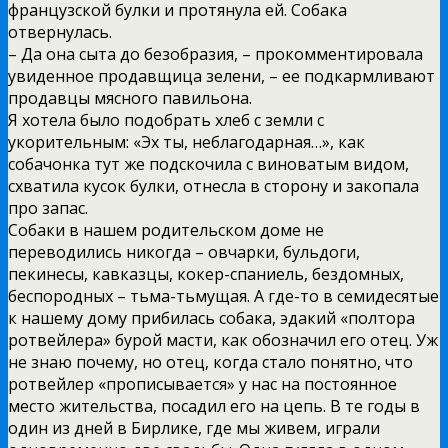
французской булки и протянула ей. Собака
отвернулась.
– Да она сыта до безобразия, – прокомментировала
увиденное продавщица зелени, – ее подкармливают
продавцы мясного павильона.
Я хотела было подобрать хлеб с земли с
укорительным: «Эх ты, неблагодарная…», как
собачонка тут же подскочила с виноватым видом,
схватила кусок булки, отнесла в сторону и закопала
про запас.
Собаки в нашем родительском доме не
переводились никогда – овчарки, бульдоги,
пекинесы, кавказцы, кокер-спаниель, бездомных,
беспородных – тьма-тьмущая. А где-то в семидесятые
к нашему дому прибилась собака, эдакий «полтора
ротвейлера» бурой масти, как обозначил его отец. Уж
не знаю почему, но отец, когда стало понятно, что
ротвейлер «прописывается» у нас на постоянное
место жительства, посадил его на цепь. В те годы в
один из дней в Бирлике, где мы живем, играли