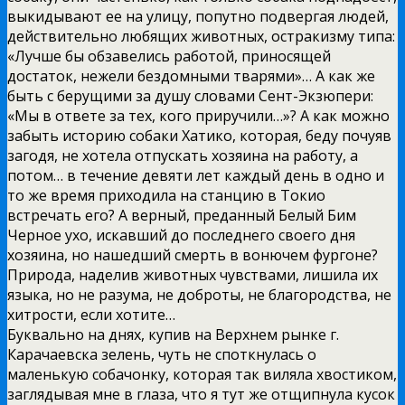
выкидывают ее на улицу, попутно подвергая людей,
действительно любящих животных, остракизму типа:
«Лучше бы обзавелись работой, приносящей
достаток, нежели бездомными тварями»… А как же
быть с берущими за душу словами Сент-Экзюпери:
«Мы в ответе за тех, кого приручили…»? А как можно
забыть историю собаки Хатико, которая, беду почуяв
загодя, не хотела отпускать хозяина на работу, а
потом… в течение девяти лет каждый день в одно и
то же время приходила на станцию в Токио
встречать его? А верный, преданный Белый Бим
Черное ухо, искавший до последнего своего дня
хозяина, но нашедший смерть в вонючем фургоне?
Природа, наделив животных чувствами, лишила их
языка, но не разума, не доброты, не благородства, не
хитрости, если хотите…
Буквально на днях, купив на Верхнем рынке г.
Карачаевска зелень, чуть не споткнулась о
маленькую собачонку, которая так виляла хвостиком,
заглядывая мне в глаза, что я тут же отщипнула кусок