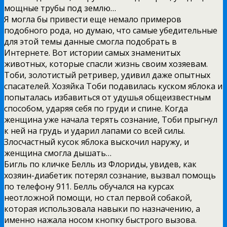
мощные трубы под землю…
Я могла бы привести еще немало примеров
подобного рода, но думаю, что самые убедительные
для этой темы данные смогла подобрать в
Интернете. Вот истории самых знаменитых
животных, которые спасли жизнь своим хозяевам.
Тоби, золотистый ретривер, удивил даже опытных
спасателей. Хозяйка Тоби подавилась куском яблока и
попыталась избавиться от удушья общеизвестным
способом, ударяя себя по груди и спине. Когда
женщина уже начала терять сознание, Тоби прыгнул
к ней на грудь и ударил лапами со всей силы.
Злосчастный кусок яблока выскочил наружу, и
женщина смогла дышать…
Бигль по кличке Белль из Флориды, увидев, как
хозяин-диабетик потерял сознание, вызвал помощь
по телефону 911. Белль обучался на курсах
неотложной помощи, но стал первой собакой,
которая использовала навыки по назначению, а
именно нажала носом кнопку быстрого вызова.