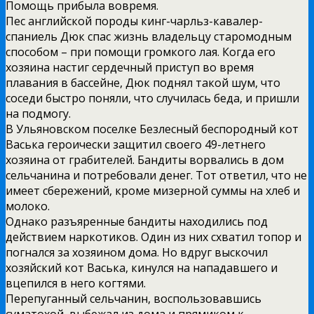
Помощь прибыла вовремя.
Пес английской породы кинг-чарльз-кавалер-
спаниель Дюк спас жизнь владельцу старомодным
способом – при помощи громкого лая. Когда его
хозяина настиг сердечный приступ во время
плавания в бассейне, Дюк поднял такой шум, что
соседи быстро поняли, что случилась беда, и пришли
на подмогу.
В Ульяновском поселке Безлесный беспородный кот
Васька героически защитил своего 49-летнего
хозяина от грабителей. Бандиты ворвались в дом
сельчанина и потребовали денег. Тот ответил, что не
имеет сбережений, кроме мизерной суммы на хлеб и
молоко.
Однако разъяренные бандиты находились под
действием наркотиков. Один из них схватил топор и
погнался за хозяином дома. Но вдруг выскочил
хозяйский кот Васька, кинулся на нападавшего и
вцепился в него когтями.
Перепуганный сельчанин, воспользовавшись
суматохой, выбежал из дома и прямиком к