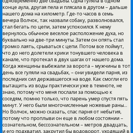
одновременно две свадьбы. Одна гуляла в одном
конце аула, другая пела и плясала в другом – дальше
нашего дома на километр. Где-то часов в семь
вечера Волчок, так назвали собаку, разволновался,
стал бегать по цепи, затем успокоился. К нему
вернулось обычное веселое расположение духа, но
буквально на две-три минуты. Затем он опять стал
громко лаять, срываться с цепи. Потом все поймут,
что до него долетели крики тонувшего человека в
канале, что протекал в двух шагах от нашего дома.
Когда женщины выбежали за ворота – мужчины в тот
день все гуляли на свадьбах, – они увидели парня, из
последних сил державшегося на воде. Как смогли его
вытащить из воды практически уже в темноте, не
знаю, потому что меня послали за помощью к
соседям, помню только, что парень умер спустя пять
минут. У него были многочисленные ножевые раны…
Но Волчок, можно сказать, спас парня от небытия,
потому что проплыви он еще в любом состоянии –
сознательном, бессознательном – метров двадцать,
и его подхватил, закрутил бы водоворот, уходящий в