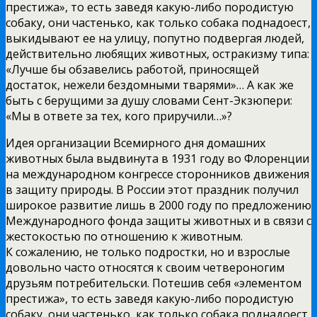
престижа», то есть заведя какую-либо породистую
собаку, они частенько, как только собака поднадоест,
выкидывают ее на улицу, попутно подвергая людей,
действительно любящих животных, остракизму типа:
«Лучше бы обзавелись работой, приносящей
достаток, нежели бездомными тварями»… А как же
быть с берущими за душу словами Сент-Экзюпери:
«Мы в ответе за тех, кого приручили…»?
Идея организации Всемирного дня домашних
животных была выдвинута в 1931 году во Флоренции
на международном конгрессе сторонников движения
в защиту природы. В России этот праздник получил
широкое развитие лишь в 2000 году по предложению
Международного фонда защиты животных и в связи с
жестокостью по отношению к животным.
К сожалению, не только подростки, но и взрослые
довольно часто относятся к своим четвероногим
друзьям потребительски. Потешив себя «элементом
престижа», то есть заведя какую-либо породистую
собаку, они частенько, как только собака поднадоест,