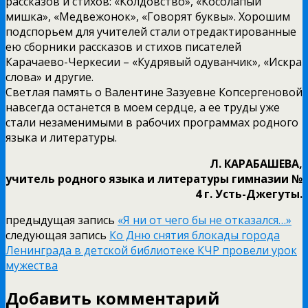
рассказов и стихов: «Колдовство», «Косолапый
мишка», «Медвежонок», «Говорят буквы». Хорошим
подспорьем для учителей стали отредактированные
ею сборники рассказов и стихов писателей
Карачаево-Черкесии – «Кудрявый одуванчик», «Искра
слова» и другие.
Светлая память о Валентине Зазуевне Копсергеновой
навсегда останется в моем сердце, а ее труды уже
стали незаменимыми в рабочих программах родного
языка и литературы.
Л. КАРАБАШЕВА,
учитель родного языка и литературы гимназии №
4 г. Усть-Джегуты.
предыдущая запись
«Я ни от чего бы не отказался…»
следующая запись
Ко Дню снятия блокады города
Ленинграда в детской библиотеке КЧР провели урок
мужества
Добавить комментарий