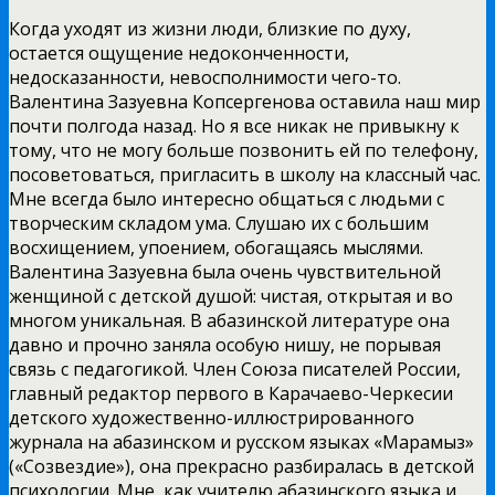
Когда уходят из жизни люди, близкие по духу,
остается ощущение недоконченности,
недосказанности, невосполнимости чего-то.
Валентина Зазуевна Копсергенова оставила наш мир
почти полгода назад. Но я все никак не привыкну к
тому, что не могу больше позвонить ей по телефону,
посоветоваться, пригласить в школу на классный час.
Мне всегда было интересно общаться с людьми с
творческим складом ума. Слушаю их с большим
восхищением, упоением, обогащаясь мыслями.
Валентина Зазуевна была очень чувствительной
женщиной с детской душой: чистая, открытая и во
многом уникальная. В абазинской литературе она
давно и прочно заняла особую нишу, не порывая
связь с педагогикой. Член Союза писателей России,
главный редактор первого в Карачаево-Черкесии
детского художественно-иллюстрированного
журнала на абазинском и русском языках «Марамыз»
(«Созвездие»), она прекрасно разбиралась в детской
психологии. Мне, как учителю абазинского языка и