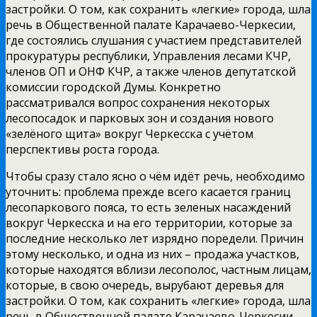
застройки. О том, как сохранить «легкие» города, шла
речь в Общественной палате Карачаево-Черкесии,
где состоялись слушания с участием представителей
прокуратуры республики, Управления лесами КЧР,
членов ОП и ОНФ КЧР, а также членов депутатской
комиссии городской Думы. Конкретно
рассматривался вопрос сохранения некоторых
лесопосадок и парковых зон и создания нового
«зелёного щита» вокруг Черкесска с учётом
перспективы роста города.
Чтобы сразу стало ясно о чём идёт речь, необходимо
уточнить: проблема прежде всего касается границ
лесопаркового пояса, то есть зеленых насаждений
вокруг Черкесска и на его территории, которые за
последние несколько лет изрядно поредели. Причин
этому несколько, и одна из них – продажа участков,
которые находятся вблизи лесополос, частным лицам,
которые, в свою очередь, вырубают деревья для
застройки. О том, как сохранить «легкие» города, шла
речь в Общественной палате Карачаево-Черкесии,