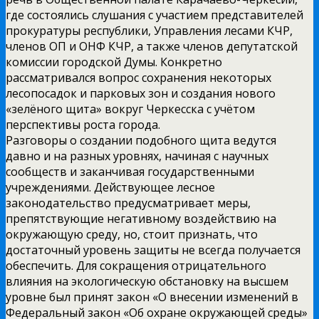
где состоялись слушания с участием представителей
прокуратуры республики, Управления лесами КЧР,
членов ОП и ОНФ КЧР, а также членов депутатской
комиссии городской Думы. Конкретно
рассматривался вопрос сохранения некоторых
лесопосадок и парковых зон и создания нового
«зелёного щита» вокруг Черкесска с учётом
перспективы роста города.
Разговоры о создании подобного щита ведутся
давно и на разных уровнях, начиная с научных
сообществ и заканчивая государственными
учреждениями. Действующее лесное
законодательство предусматривает меры,
препятствующие негативному воздействию на
окружающую среду, но, стоит признать, что
достаточный уровень защиты не всегда получается
обеспечить. Для сокращения отрицательного
влияния на экологическую обстановку на высшем
уровне был принят закон «О внесении изменений в
Федеральный закон «Об охране окружающей среды»