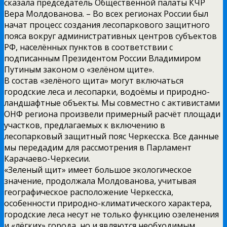
сказала председатель Общественной палаты КЧР
Вера Молдованова. – Во всех регионах России был
начат процесс создания лесопаркового защитного
пояса вокруг административных центров субъектов
РФ, населённых пунктов в соответствии с
подписанным Президентом России Владимиром
Путиным законом о «зелёном щите».
В состав «зелёного щита» могут включаться
городские леса и лесопарки, водоёмы и природно-
ландшафтные объекты. Мы совместно с активистами
ОНФ региона произвели примерный расчёт площади
участков, предлагаемых к включению в
лесопарковый защитный пояс Черкесска. Все данные
мы передадим для рассмотрения в Парламент
Карачаево-Черкесии.
«Зеленый щит» имеет большое экологическое
значение, продолжала Молдованова, учитывая
географическое расположение Черкесска,
особенности природно-климатического характера,
городские леса несут не только функцию озеленения
и «лёгких» города, но и являются необходимым