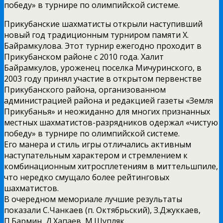
победу» в турнире по олимпийской системе.
Прикубанские шахматисты открыли наступивший
новый год традиционным турниром памяти Х.
Байрамкулова. Этот турнир ежегодно проходит в
Прикубанском районе с 2010 года. Халит
Байрамкулов, уроженец поселка Мичуринского, в
2003 году принял участие в открытом первенстве
Прикубанского района, организованном
администрацией района и редакцией газеты «Земля
Прикубанья» и неожиданно для многих признанных
местных шахматистов-разрядников одержал «чистую
победу» в турнире по олимпийской системе.
Его манера и стиль игры отличались активным
наступательным характером и стремлением к
комбинационным хитросплетениям в миттельшпиле,
что нередко смущало более рейтинговых
шахматистов.
В очередном мемориале лучшие результаты
показали С.Чанкаев (п. Октябрьский), З.Джуккаев,
П.Бармин, Д.Хапаев, М.Щупляк.