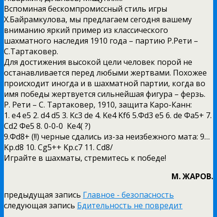
Вспоминая бескомпромиссный стиль игры
Х.Байрамкулова, мы предлагаем сегодня вашему
вниманию яркий пример из классического
шахматного наследия 1910 года – партию Р.Рети –
С.Тартаковер.
Для достижения высокой цели человек порой не
останавливается перед любыми жертвами. Похожее
происходит иногда и в шахматной партии, когда во
имя победы жертвуется сильнейшая фигура – ферзь.
Р. Рети – С. Тартаковер, 1910, защита Каро-Канн:
1. e4 e5 2. d4 d5 3. Kc3 de 4. Ke4 Kf6 5.Фd3 e5 6. de Фa5+ 7.
Cd2 Фe5 8. 0-0-0 Ke4( ?)
9.Фd8+ (!!) черные сдались из-за неизбежного мата: 9…
Kр.d8 10. Cg5++ Kр.с7 11. Сd8/
Играйте в шахматы, стремитесь к победе!
М. ЖАРОВ.
предыдущая запись
Главное - безопасность
следующая запись
Бдительность не повредит