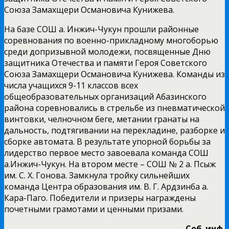
Союза Замахщери Османовича Кунижева.
На базе СОШ а. Инжич-Чукун прошли районные
соревнования по военно-прикладному многоборью
среди допризывной молодежи, посвященные Дню
защитника Отечества и памяти Героя Советского
Союза Замахщери Османовича Кунижева. Команды из
числа учащихся 9-11 классов всех
общеобразовательных организаций Абазинского
района соревновались в стрельбе из пневматической
винтовки, челночном беге, метании гранаты на
дальность, подтягивании на перекладине, разборке и
сборке автомата. В результате упорной борьбы за
лидерство первое место завоевала команда СОШ
а.Инжич-Чукун. На втором месте – СОШ № 2 а. Псыж
им. С. Х. Гонова. Замкнула тройку сильнейших
команда Центра образования им. В. Г. Ардзинба а.
Кара-Паго. Победители и призеры награждены
почетными грамотами и ценными призами.
Соб. инф.