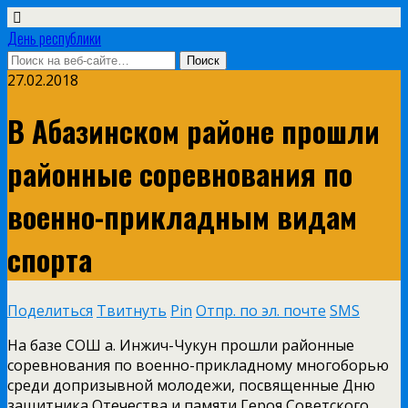
День республики
27.02.2018
В Абазинском районе прошли
районные соревнования по
военно-прикладным видам
спорта
Поделиться
Твитнуть
Pin
Отпр. по эл. почте
SMS
На базе СОШ а. Инжич-Чукун прошли районные
соревнования по военно-прикладному многоборью
среди допризывной молодежи, посвященные Дню
защитника Отечества и памяти Героя Советского