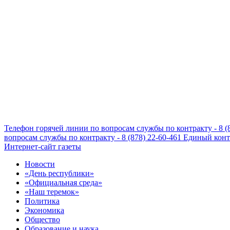
Телефон горячей линии по вопросам службы по контракту - 8 (
вопросам службы по контракту - 8 (878) 22-60-461
Единый конта
Интернет-сайт газеты
Новости
«День республики»
«Официальная среда»
«Наш теремок»
Политика
Экономика
Общество
Образование и наука