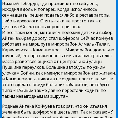
Нижней Теберды, где проживает по сей день,
исходил вдоль и поперек. Когда исполнилось
семнадцать, решил податься либо в реставраторы,
либо в археологи. Опять-таки не просто так – с
детства Айтек очень хорошо рисовал.
И все-таки конец метаниям положил детский выбор.
Айтек выбрал дорогу, стал шофером. Сейчас Койчуев
работает на маршруте микрорайон Алмалы-Тала г.
Карачаевска – Каменномост… Микрорайон довольно
крупный, его протяженность семь километров плюс
масса разветвляющихся от центральной улицы
Пушкина переулков. Большие автобусы по узким
улочкам Бойни, как именуют микрорайон его жители,
и Каменномоста никогда не ездили, просто не могли
этого сделать ввиду больших габаритов, автобусы
типа «ПАЗики» также давно перестали ходить по
таким невыгодным маршрутам.
Родные Айтека Койчуева говорят, что он изъявил
желание быть шофером в шесть лет. Так и сказал: « Я
буду работать на автобусе, буду развозить людей по