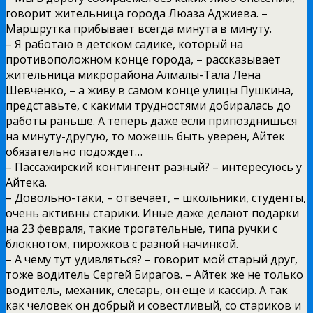
говорит жительница города Люаза Аджиева. –
Маршрутка прибывает всегда минута в минуту.
– Я работаю в детском садике, который на
противоположном конце города, – рассказывает
жительница микрорайона Алмалы-Тала Лена
Шевченко, – а живу в самом конце улицы Пушкина,
представьте, с какими трудностями добиралась до
работы раньше. А теперь даже если припозднишься
на минуту-другую, то можешь быть уверен, Айтек
обязательно подождет…
– Пассажирский контингент разный? – интересуюсь у
Айтека.
– Довольно-таки, – отвечает, – школьники, студенты,
очень активны старики. Иные даже делают подарки
на 23 февраля, такие трогательные, типа ручки с
блокнотом, пирожков с разной начинкой.
– А чему тут удивляться? – говорит мой старый друг,
тоже водитель Сергей Бирагов. – Айтек же не только
водитель, механик, слесарь, он еще и кассир. А так
как человек он добрый и совестливый, со стариков и