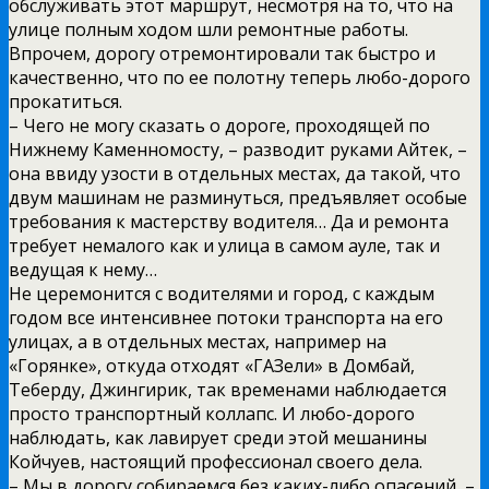
обслуживать этот маршрут, несмотря на то, что на
улице полным ходом шли ремонтные работы.
Впрочем, дорогу отремонтировали так быстро и
качественно, что по ее полотну теперь любо-дорого
прокатиться.
– Чего не могу сказать о дороге, проходящей по
Нижнему Каменномосту, – разводит руками Айтек, –
она ввиду узости в отдельных местах, да такой, что
двум машинам не разминуться, предъявляет особые
требования к мастерству водителя… Да и ремонта
требует немалого как и улица в самом ауле, так и
ведущая к нему…
Не церемонится с водителями и город, с каждым
годом все интенсивнее потоки транспорта на его
улицах, а в отдельных местах, например на
«Горянке», откуда отходят «ГАЗели» в Домбай,
Теберду, Джингирик, так временами наблюдается
просто транспортный коллапс. И любо-дорого
наблюдать, как лавирует среди этой мешанины
Койчуев, настоящий профессионал своего дела.
– Мы в дорогу собираемся без каких-либо опасений, –