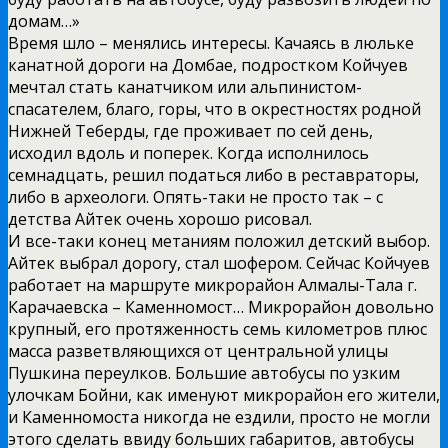
домам…»
Время шло – менялись интересы. Качаясь в люльке
канатной дороги на Домбае, подростком Койчуев
мечтал стать канатчиком или альпинистом-
спасателем, благо, горы, что в окрестностях родной
Нижней Теберды, где проживает по сей день,
исходил вдоль и поперек. Когда исполнилось
семнадцать, решил податься либо в реставраторы,
либо в археологи. Опять-таки не просто так – с
детства Айтек очень хорошо рисовал.
И все-таки конец метаниям положил детский выбор.
Айтек выбрал дорогу, стал шофером. Сейчас Койчуев
работает на маршруте микрорайон Алмалы-Тала г.
Карачаевска – Каменномост… Микрорайон довольно
крупный, его протяженность семь километров плюс
масса разветвляющихся от центральной улицы
Пушкина переулков. Большие автобусы по узким
улочкам Бойни, как именуют микрорайон его жители,
и Каменномоста никогда не ездили, просто не могли
этого сделать ввиду больших габаритов, автобусы