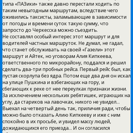
типа «ПАЗики» также давно перестали ходить по
таким невыгодным маршрутам, вследствие чего
оживились таксисты, заламывающие в зависимости
от погоды и времени суток такую сумму, что
запросто до Черкесска можно съездить.
Не составлял особый интерес этот маршрут и для
водителей частных маршруток. Не думал, не гадал,
что станет обслуживать на своей «Газели» этот
маршрут и Айтек, но уговорам Алия Кипкеева,
ответственного по микрорайону, поддался и решил
сделать два-три пробных рейса. Первый рейс был, как
пустая скорлупа без ядра. Потом еще два дня он искал
на улице Пушкина и взбегающих на гору, и
сбегающих к реке от нее переулках признаки жизни.
За исключением нескольких ребятишек, играющих на
углу, да стариков на лавочках, никого не увидел…
Выехал на четвертый день так, приличия ради, чтобы
можно было отказать Алию Кипкееву и иже с ним
спокойно в их просьбе, и увидел массу людей,
дожидающихся его приезда… И он согласился