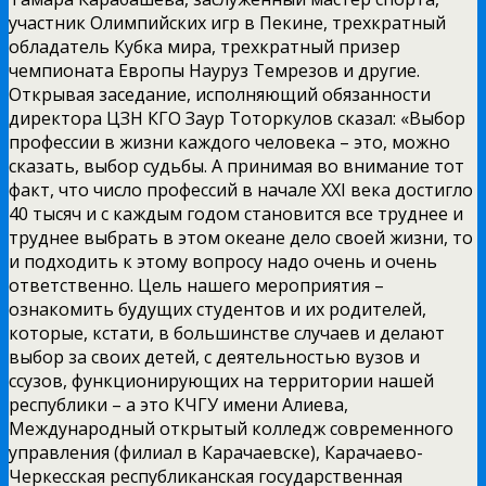
участник Олимпийских игр в Пекине, трехкратный
обладатель Кубка мира, трехкратный призер
чемпионата Европы Науруз Темрезов и другие.
Открывая заседание, исполняющий обязанности
директора ЦЗН КГО Заур Тоторкулов сказал: «Выбор
профессии в жизни каждого человека – это, можно
сказать, выбор судьбы. А принимая во внимание тот
факт, что число профессий в начале XXI века достигло
40 тысяч и с каждым годом становится все труднее и
труднее выбрать в этом океане дело своей жизни, то
и подходить к этому вопросу надо очень и очень
ответственно. Цель нашего мероприятия –
ознакомить будущих студентов и их родителей,
которые, кстати, в большинстве случаев и делают
выбор за своих детей, с деятельностью вузов и
ссузов, функционирующих на территории нашей
республики – а это КЧГУ имени Алиева,
Международный открытый колледж современного
управления (филиал в Карачаевске), Карачаево-
Черкесская республиканская государственная