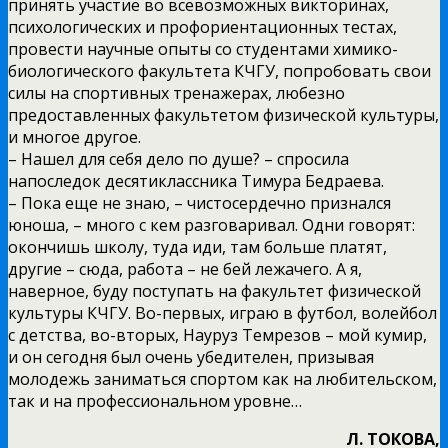
принять участие во всевозможных викторинах,
психологических и профориентационных тестах,
провести научные опыты со студентами химико-
биологического факультета КЧГУ, попробовать свои
силы на спортивных тренажерах, любезно
предоставленных факультетом физической культуры,
и многое другое.
– Нашел для себя дело по душе? – спросила
напоследок десятиклассника Тимура Бедраева.
– Пока еще не знаю, – чистосердечно признался
юноша, – много с кем разговаривал. Одни говорят:
окончишь школу, туда иди, там больше платят,
другие – сюда, работа – не бей лежачего. А я,
наверное, буду поступать на факультет физической
культуры КЧГУ. Во-первых, играю в футбол, волейбол
с детства, во-вторых, Науруз Темрезов – мой кумир,
и он сегодня был очень убедителен, призывая
молодежь заниматься спортом как на любительском,
так и на профессиональном уровне…
Л. ТОКОВА,