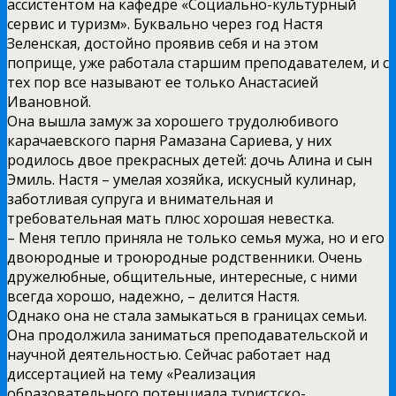
ассистентом на кафедре «Социально-культурный
сервис и туризм». Буквально через год Настя
Зеленская, достойно проявив себя и на этом
поприще, уже работала старшим преподавателем, и с
тех пор все называют ее только Анастасией
Ивановной.
Она вышла замуж за хорошего трудолюбивого
карачаевского парня Рамазана Сариева, у них
родилось двое прекрасных детей: дочь Алина и сын
Эмиль. Настя – умелая хозяйка, искусный кулинар,
заботливая супруга и внимательная и
требовательная мать плюс хорошая невестка.
– Меня тепло приняла не только семья мужа, но и его
двоюродные и троюродные родственники. Очень
дружелюбные, общительные, интересные, с ними
всегда хорошо, надежно, – делится Настя.
Однако она не стала замыкаться в границах семьи.
Она продолжила заниматься преподавательской и
научной деятельностью. Сейчас работает над
диссертацией на тему «Реализация
образовательного потенциала туристско-