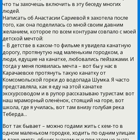
что ты захочешь включить в эту беседу многих
людей.
Написать об Анастасии Сариевой я захотела после
того, как она поделилась со мной своим давним
желанием, которое по всем контурам совпало с моей
детской мечтой:
– В детстве в каком-то фильме я увидела канатную
дорогу, протянутую над маленьким городком, а
люди, едущие на канатке, любовались пейзажами. И
тогда у меня появилась мечта – вот бы у нас в
Карачаевске протянуть такую канатку от
Комсомольской горки до водопада Шумка. Я часто
представляла, как я еду на этой канатке
экскурсоводом и в рупор рассказываю туристам: вот
наш мраморный оленёнок, стоящий на горе, вот
школа, где я училась, вот там внизу голубая река
Теберда…
Вот так бывает – можно годами жить с кем-то в
одном маленьком городке, ходить по одним улицам
и даже иметь общих знакомых и при этом не знать