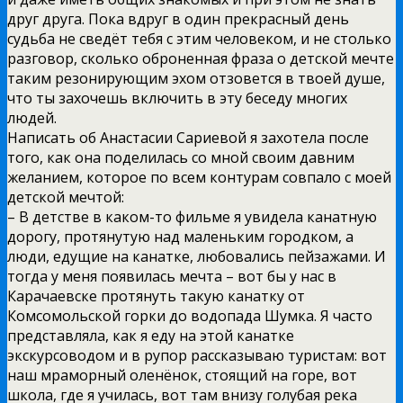
друг друга. Пока вдруг в один прекрасный день
судьба не сведёт тебя с этим человеком, и не столько
разговор, сколько оброненная фраза о детской мечте
таким резонирующим эхом отзовется в твоей душе,
что ты захочешь включить в эту беседу многих
людей.
Написать об Анастасии Сариевой я захотела после
того, как она поделилась со мной своим давним
желанием, которое по всем контурам совпало с моей
детской мечтой:
– В детстве в каком-то фильме я увидела канатную
дорогу, протянутую над маленьким городком, а
люди, едущие на канатке, любовались пейзажами. И
тогда у меня появилась мечта – вот бы у нас в
Карачаевске протянуть такую канатку от
Комсомольской горки до водопада Шумка. Я часто
представляла, как я еду на этой канатке
экскурсоводом и в рупор рассказываю туристам: вот
наш мраморный оленёнок, стоящий на горе, вот
школа, где я училась, вот там внизу голубая река