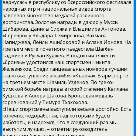
вернулась в республику со Всероссийского фестиваля
народных игр и национальных видов спорта,
завоевав множество медалей различного
достоинства. Золотые награды в дзюдо у Муссы
Шибарова, Данилы Сиряка и Владимира Антонова.
«Серебро» у Эльдара Темирезова, Рахмана
Напиджева, Лейлы Ашибоковой и Аслана Ионова. На
третьем месте почетного пьедестала Шагбан
Гаджиев и Руслан Куджев. В поднятии тяжести
«бронзы» удостоился наш спортсмен Никита
Железняков. Среди танцевальных номеров лучшим
стало выступление ансамбля «Къарча». В армспорте
на третьем месте Шамиль Узденов. По греко-
римской борьбе награды второй степени у Каплана
Кушхова и Аскера Шакова. Бронзовая медаль
соревнований у Тимура Тхакохова.
«Наши спортсмены выступили весьма достойно. Есть,
конечно, недоработки, над которыми будем
работать, и надеемся, что в следующий раз мы
выступим лучше», – отметил руководитель
делегации Александр Джемакулов.