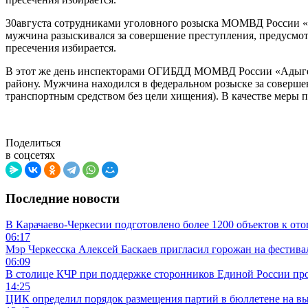
30августа сотрудниками уголовного розыска МОМВД России «К
мужчина разыскивался за совершение преступления, предусмот
пресечения избирается.
В этот же день инспекторами ОГИБДД МОМВД России «Адыге-
району. Мужчина находился в федеральном розыске за соверше
транспортным средством без цели хищения). В качестве меры п
Поделиться
в соцсетях
Последние новости
В Карачаево-Черкесии подготовлено более 1200 объектов к от
06:17
Мэр Черкесска Алексей Баскаев пригласил горожан на фестив
06:09
В столице КЧР при поддержке сторонников Единой России пр
14:25
ЦИК определил порядок размещения партий в бюллетене на вы