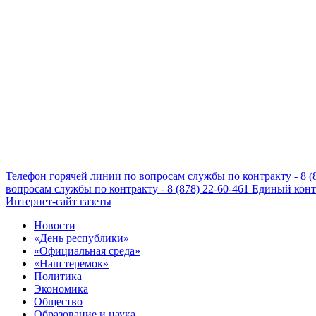
Телефон горячей линии по вопросам службы по контракту - 8 (
вопросам службы по контракту - 8 (878) 22-60-461
Единый конта
Интернет-сайт газеты
Новости
«День республики»
«Официальная среда»
«Наш теремок»
Политика
Экономика
Общество
Образование и наука