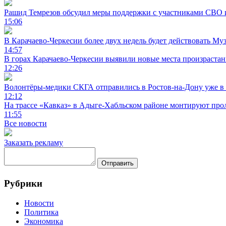
Рашид Темрезов обсудил меры поддержки с участниками СВО 
15:06
В Карачаево-Черкесии более двух недель будет действовать Му
14:57
В горах Карачаево-Черкесии выявили новые места произраста
12:26
Волонтёры-медики СКГА отправились в Ростов-на-Дону уже в 
12:12
На трассе «Кавказ» в Адыге-Хабльском районе монтируют прол
11:55
Все новости
Заказать рекламу
Отправить
Рубрики
Новости
Политика
Экономика