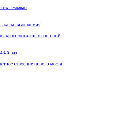
и их семьями
зыкальная академия
ния краснокнижных растений
48-й раз
ётное строение нового моста