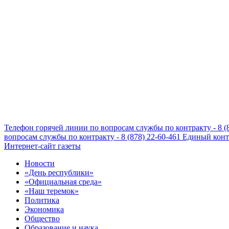
Телефон горячей линии по вопросам службы по контракту - 8 (
вопросам службы по контракту - 8 (878) 22-60-461
Единый конта
Интернет-сайт газеты
Новости
«День республики»
«Официальная среда»
«Наш теремок»
Политика
Экономика
Общество
Образование и наука