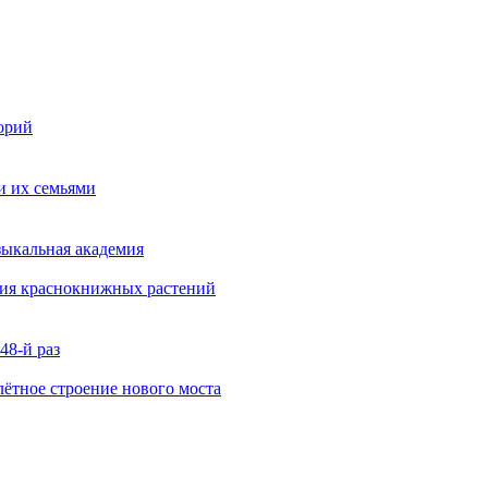
орий
и их семьями
зыкальная академия
ния краснокнижных растений
48-й раз
ётное строение нового моста