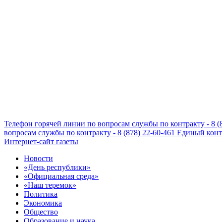
Телефон горячей линии по вопросам службы по контракту - 8 (
вопросам службы по контракту - 8 (878) 22-60-461
Единый конта
Интернет-сайт газеты
Новости
«День республики»
«Официальная среда»
«Наш теремок»
Политика
Экономика
Общество
Образование и наука