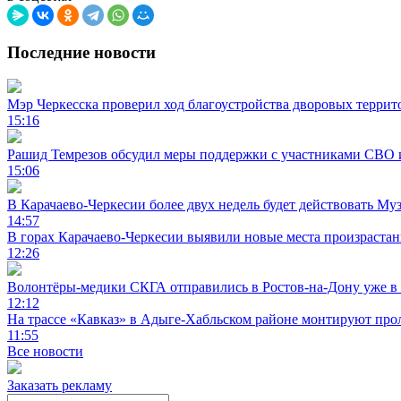
Последние новости
Мэр Черкесска проверил ход благоустройства дворовых террит
15:16
Рашид Темрезов обсудил меры поддержки с участниками СВО 
15:06
В Карачаево-Черкесии более двух недель будет действовать Му
14:57
В горах Карачаево-Черкесии выявили новые места произраста
12:26
Волонтёры-медики СКГА отправились в Ростов-на-Дону уже в 
12:12
На трассе «Кавказ» в Адыге-Хабльском районе монтируют прол
11:55
Все новости
Заказать рекламу