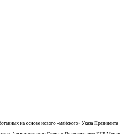
ботанных на основе нового «майского» Указа Президента
одитель Администрации Главы и Правительства КЧР Мурат