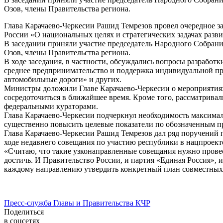
Озов, члены Правительства региона.
Глава Карачаево-Черкесии Рашид Темрезов провел очередное з
России «О национальных целях и стратегических задачах разви
В заседании приняли участие председатель Народного Собран
Озов, члены Правительства региона.
В ходе заседания, в частности, обсуждались вопросы разработ
среднее предпринимательство и поддержка индивидуальной пр
автомобильные дороги» и других.
Министры доложили Главе Карачаево-Черкесии о мероприятиях
сосредоточиться в ближайшее время. Кроме того, рассматрива
федеральными кураторами.
Глава Карачаево-Черкесии подчеркнул необходимость максимал
существенно повысить целевые показатели по обозначенным пр
Глава Карачаево-Черкесии Рашид Темрезов дал ряд поручений 
ходе недавнего совещания по участию республики в нацпроект
«Считаю, что такие узконаправленные совещания нужно прове
достичь. И Правительство России, и партия «Единая Россия», 
каждому направлению утвердить конкретный план совместных 
Пресс-служба Главы и Правительства КЧР
Поделиться
в соцсетях