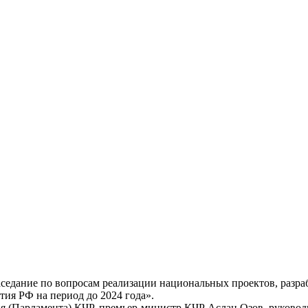
аседание по вопросам реализации национальных проектов, разра
тия РФ на период до 2024 года».
ия (Парламента) КЧР, премьер-министр КЧР Аслан Озов, руков