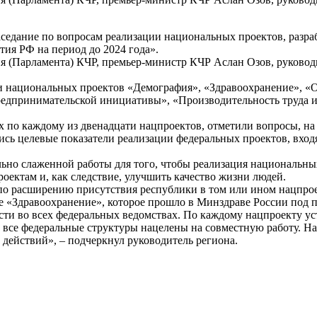
аседание по вопросам реализации национальных проектов, разра
тия РФ на период до 2024 года».
ия (Парламента) КЧР, премьер-министр КЧР Аслан Озов, руков
ки национальных проектов «Демография», «Здравоохранение», «О
едпринимательской инициативы», «Производительность труда и 
 по каждому из двенадцати нацпроектов, отметили вопросы, на
лись целевые показатели реализации федеральных проектов, вхо
ьно слаженной работы для того, чтобы реализация национальны
оектам и, как следствие, улучшить качество жизни людей.
по расширению присутствия республики в том или ином нацпрое
е «Здравоохранение», которое прошло в Минздраве России под 
сти во всех федеральных ведомствах. По каждому нацпроекту у
и все федеральные структуры нацелены на совместную работу. На
действий», – подчеркнул руководитель региона.