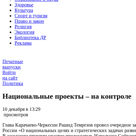
Здоровье
Культура
Спорт и туризм
Право и закон
Религия
Экология
Библиотека ДР
Реклама
Печатные
выпуски
Войти
на сайт
Политика
Национальные проекты – на контроле
10 декабря в 13:29
просмотров
Глава Карачаево-Черкесии Рашид Темрезов провел очередное з
России «О национальных целях и стратегических задачах разви
В заседании приняли участие председатель Народного Собран