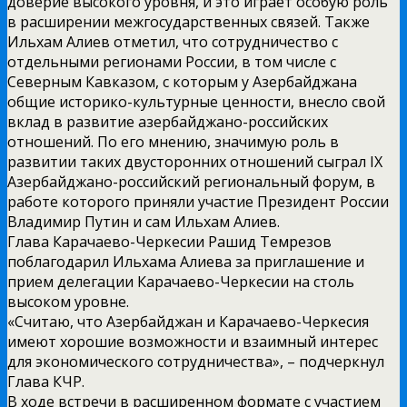
доверие высокого уровня, и это играет особую роль
в расширении межгосударственных связей. Также
Ильхам Алиев отметил, что сотрудничество с
отдельными регионами России, в том числе с
Северным Кавказом, с которым у Азербайджана
общие историко-культурные ценности, внесло свой
вклад в развитие азербайджано-российских
отношений. По его мнению, значимую роль в
развитии таких двусторонних отношений сыграл IX
Азербайджано-российский региональный форум, в
работе которого приняли участие Президент России
Владимир Путин и сам Ильхам Алиев.
Глава Карачаево-Черкесии Рашид Темрезов
поблагодарил Ильхама Алиева за приглашение и
прием делегации Карачаево-Черкесии на столь
высоком уровне.
«Считаю, что Азербайджан и Карачаево-Черкесия
имеют хорошие возможности и взаимный интерес
для экономического сотрудничества», – подчеркнул
Глава КЧР.
В ходе встречи в расширенном формате с участием