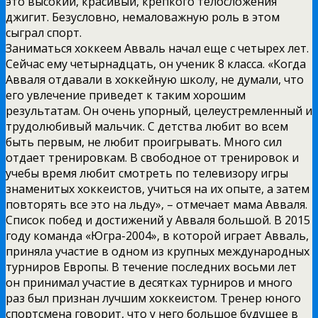
это высокий, красивый, крепкого телосложения
джигит. Безусловно, немаловажную роль в этом
сыграл спорт.
Заниматься хоккеем Авваль начал еще с четырех лет.
Сейчас ему четырнадцать, он ученик 8 класса. «Когда
Авваля отдавали в хоккейную школу, не думали, что
его увлечение приведет к таким хорошим
результатам. Он очень упорный, целеустремленный и
трудолюбивый мальчик. С детства любит во всем
быть первым, не любит проигрывать. Много сил
отдает тренировкам. В свободное от тренировок и
учебы время любит смотреть по телевизору игры
знаменитых хоккеистов, учиться на их опыте, а затем
повторять все это на льду», – отмечает мама Авваля.
Список побед и достижений у Авваля большой. В 2015
году команда «Югра-2004», в которой играет Авваль,
приняла участие в одном из крупных международных
турниров Европы. В течение последних восьми лет
он принимал участие в десятках турниров и много
раз был признан лучшим хоккеистом. Тренер юного
спортсмена говорит, что у него большое будущее в