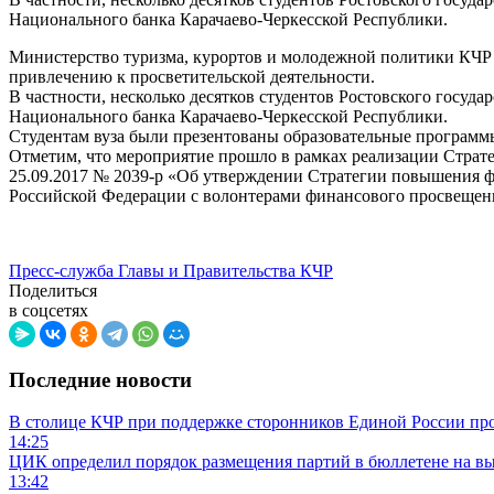
Национального банка Карачаево-Черкесской Республики.
Министерство туризма, курортов и молодежной политики КЧР 
привлечению к просветительской деятельности.
В частности, несколько десятков студентов Ростовского госуд
Национального банка Карачаево-Черкесской Республики.
Студентам вуза были презентованы образовательные программ
Отметим, что мероприятие прошло в рамках реализации Страт
25.09.2017 № 2039-р «Об утверждении Стратегии повышения ф
Российской Федерации с волонтерами финансового просвещен
Пресс-служба Главы и Правительства КЧР
Поделиться
в соцсетях
Последние новости
В столице КЧР при поддержке сторонников Единой России пр
14:25
ЦИК определил порядок размещения партий в бюллетене на вы
13:42