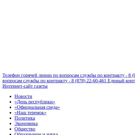
Телефон горячей линии по вопросам службы по контракту - 8 (
вопросам службы по контракту - 8 (878) 22-60-461
Единый конта
Интернет-сайт газеты
Новости
«День республики»
«Официальная среда»
«Наш теремок»
Политика
Экономика
Общество
Образование и наука