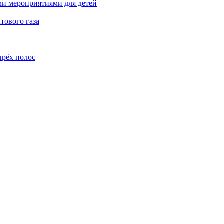
ми мероприятиями для детей
тового газа
я
ырёх полос