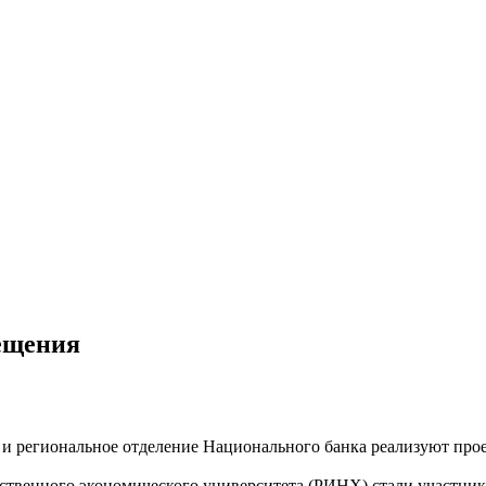
вещения
и региональное отделение Национального банка реализуют прое
арственного экономического университета (РИНХ) стали участни