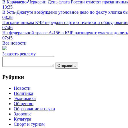
В Карачаево-Черкесии День флага России отметят праздничны
13:35
В Усть-Джегуте возбуждено уголовное дело по факту хлопка бы
08:28
Пограничникам КЧР передали партию техники и оборудовани
07:46
На федеральной трассе А-156 в КЧР расширяют участок до чет
07:45
Все новости
Заказать рекламу
Отправить
Рубрики
Новости
Политика
Экономика
Общество
Образование и наука
Здоровье
Культура
Спорт и туризм