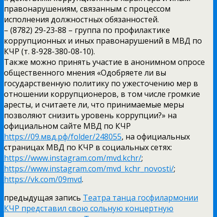
правонарушениям, связанным с процессом
исполнения должностных обязанностей.
– (8782) 29-23-88 – группа по профилактике
коррупционных и иных правонарушений в МВД по
КЧР (т. 8-928-380-08-10).
Также можно принять участие в анонимном опросе
общественного мнения «Одобряете ли вы
государственную политику по ужесточению мер в
отношении коррупционеров, в том числе громкие
аресты, и считаете ли, что принимаемые меры
позволяют снизить уровень коррупции?» на
официальном сайте МВД по КЧР
https://09.мвд.рф/folder/248055
, на официальных
страницах МВД по КЧР в социальных сетях:
https://www.instagram.com/mvd.kchr/
;
https://www.instagram.com/mvd_kchr_novosti/
;
https://vk.com/09mvd
.
предыдущая запись
Театра танца госфилармонии
КЧР представил свою сольную концертную