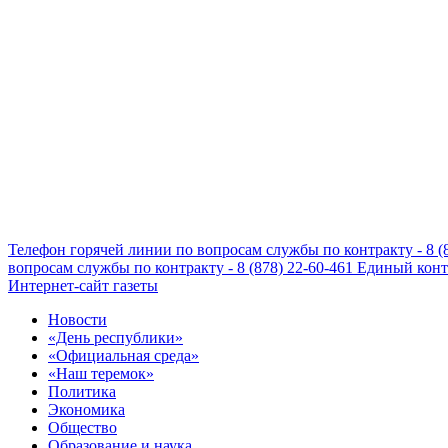
Телефон горячей линии по вопросам службы по контракту - 8 (
вопросам службы по контракту - 8 (878) 22-60-461
Единый конта
Интернет-сайт газеты
Новости
«День республики»
«Официальная среда»
«Наш теремок»
Политика
Экономика
Общество
Образование и наука