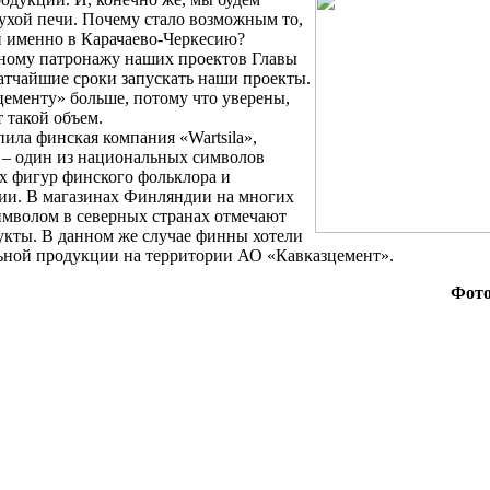
сухой печи. Почему стало возможным то,
и именно в Карачаево-Черкесию?
чному патронажу наших проектов Главы
ратчайшие сроки запускать наши проекты.
ементу» больше, потому что уверены,
т такой объем.
ила финская компания «Wartsila»,
 – один из национальных символов
х фигур финского фольклора и
ии. В магазинах Финляндии на многих
имволом в северных странах отмечают
укты. В данном же случае финны хотели
льной продукции на территории АО «Кавказцемент».
Фото