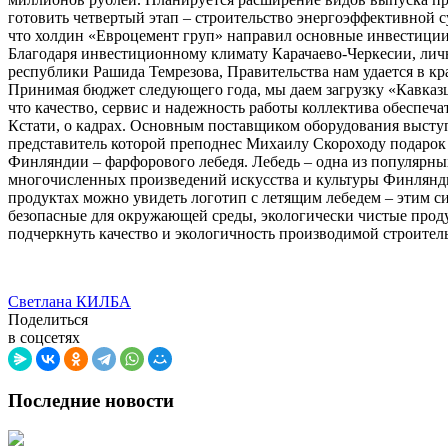
готовить четвертый этап – строительство энергоэффективной 
что холдин «Евроцемент груп» направил основные инвестици
Благодаря инвестиционному климату Карачаево-Черкесии, ли
республики Рашида Темрезова, Правительства нам удается в к
Принимая бюджет следующего года, мы даем загрузку «Кавказц
что качество, сервис и надежность работы коллектива обеспеча
Кстати, о кадрах. Основным поставщиком оборудования выступ
представитель которой преподнес Михаилу Скороходу подарок
Финляндии – фарфорового лебедя. Лебедь – одна из популярны
многочисленных произведений искусства и культуры Финлянд
продуктах можно увидеть логотип с летящим лебедем – этим с
безопасные для окружающей среды, экологически чистые прод
подчеркнуть качество и экологичность производимой строите
Светлана КИЛБА
Поделиться
в соцсетях
Последние новости