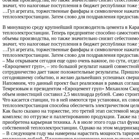
значит, что налоговые поступления в бюджет республики тоже 
…Гул агрегата, торжественные фанфары и символичное нажат
теплоэлектростанции. Затем слово для поздравления предостав
В минувшую среду крупнейший производитель цемента в Карач
теплоэлектростанции. Теперь предприятие способно самостоят
объемы производства, но также значительно снизит себестоим
значит, что налоговые поступления в бюджет республики тоже 
…Гул агрегата, торжественные фанфары и символичное нажат
теплоэлектростанции. Затем слово для поздравления предостав
– Мы открываем сегодня еще одно очень важное, по сути, отде
«Евроцемент груп», – это большой результат нашей совместной
сотрудничество дает такие положительные результаты. Пришло 
сегодняшнему событию, и желаю дальнейших успешных сверше
Напомним, что данный проект был реализован в рамках согла
Темрезовым и президентом «Евроцемент груп» Михаилом Скоро
объем инвестиций составил 2,5 миллиарда рублей. Само строите
Что касается станции, то в ней имеются три установки, их сов
теплоэлектростанция способна обеспечить электричеством це
Как было сказано на торжестве, это третий этап системной м
комплекс по отгрузке и паллетированию продукции. Также на 
приобретена карьерная техника. А в июле этого года стал фун
собственной теплоэлектростанции. Однако на этом модернизаци
– В следующем году мы намерены нарастить мощность тарирован
миллионов рублей. Планируется расширение видов
выпуска пр