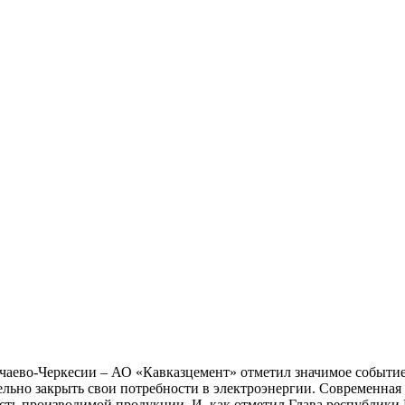
аево-Черкесии – АО «Кавказцемент» отметил значимое событие
ельно закрыть свои потребности в электроэнергии. Современная
ость производимой продукции. И, как отметил Глава республики