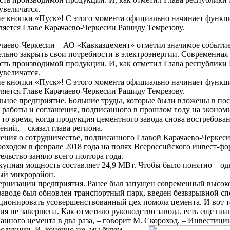
увеличатся.
ие кнопки «Пуск»! С этого момента официально начинает функ
ляется Главе Карачаево-Черкесии Рашиду Темрезову.
аево-Черкесии – АО «Кавказцемент» отметил значимое событие
ельно закрыть свои потребности в электроэнергии. Современная
ость производимой продукции. И, как отметил Глава республики
увеличатся.
ие кнопки «Пуск»! С этого момента официально начинает функ
ляется Главе Карачаево-Черкесии Рашиду Темрезову.
льное предприятие. Большие труды, которые были вложены в пос
 работы и соглашения, подписанного в прошлом году на экономи
то время, когда продукция цементного завода снова востребован
ний, – сказал
глава региона.
шения о сотрудничестве, подписанного Главой Карачаево-Черке
ходом в феврале 2018 года на полях Всероссийского инвест-ф
льство заняло всего полтора года.
окупная мощность составляет 24,9 МВт. Чтобы было понятно – од
лый микрорайон.
одернизации предприятия. Ранее был запущен современный высо
заводе был обновлен транспортный парк, введен безвзрывной сп
кционировать усовершенствованный цех помола цемента. И вот т
я не завершена. Как отметило руководство завода, есть еще пла
ного цемента в два раза, – говорит М. Скороход. – Инвестиции
одукции. И, конечно же, мы будем