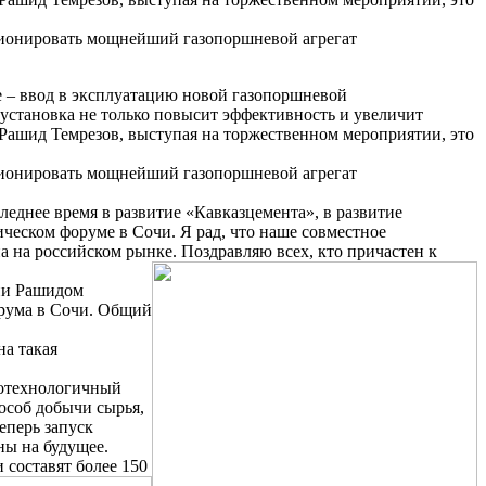
ционировать мощнейший газопоршневой агрегат
 – ввод в эксплуатацию новой газопоршневой
 установка не только повысит эффективность и увеличит
 Рашид Темрезов, выступая на торжественном мероприятии, это
ционировать мощнейший газопоршневой агрегат
леднее время в развитие «Кавказцемента», в развитие
ческом форуме в Сочи. Я рад, что наше совместное
а на российском рынке. Поздравляю всех, кто причастен к
сии Рашидом
орума в Сочи. Общий
на такая
котехнологичный
особ добычи сырья,
еперь запуск
ны на будущее.
 составят более 150