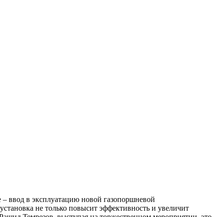
 – ввод в эксплуатацию новой газопоршневой
 установка не только повысит эффективность и увеличит
 Рашид Темрезов, выступая на торжественном мероприятии, это