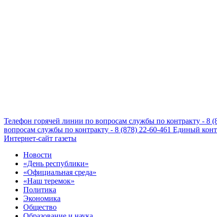
Телефон горячей линии по вопросам службы по контракту - 8 (
вопросам службы по контракту - 8 (878) 22-60-461
Единый конта
Интернет-сайт газеты
Новости
«День республики»
«Официальная среда»
«Наш теремок»
Политика
Экономика
Общество
Образование и наука