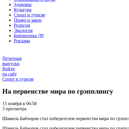
Здоровье
Культура
Спорт и туризм
Право и закон
Религия
Экология
Библиотека ДР
Реклама
Печатные
выпуски
Войти
на сайт
Спорт и туризм
На первенстве мира по грэпплингу
15 ноября в 06:58
3 просмотра
Шамиль Байчоров стал победителем первенства мира по грэппл
Шамиль Байчоров стал победителем первенства мира по грэппл