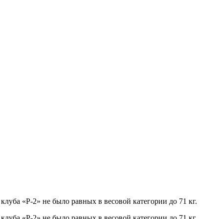
уба «Р-2» не было равных в весовой категории до 71 кг.
уба «Р-2» не было равных в весовой категории до 71 кг.