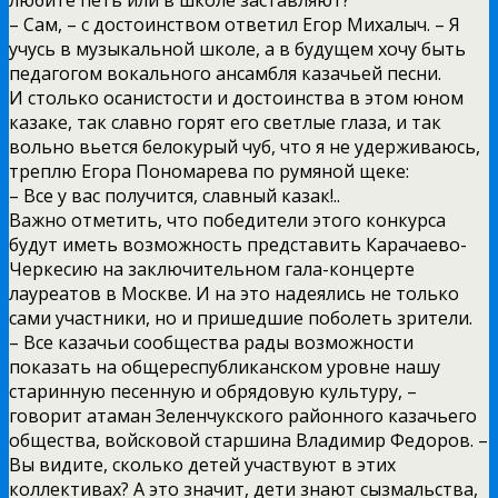
– Сам, – с достоинством ответил Егор Михалыч. – Я
учусь в музыкальной школе, а в будущем хочу быть
педагогом вокального ансамбля казачьей песни.
И столько осанистости и достоинства в этом юном
казаке, так славно горят его светлые глаза, и так
вольно вьется белокурый чуб, что я не удерживаюсь,
треплю Егора Пономарева по румяной щеке:
– Все у вас получится, славный казак!..
Важно отметить, что победители этого конкурса
будут иметь возможность представить Карачаево-
Черкесию на заключительном гала-концерте
лауреатов в Москве. И на это надеялись не только
сами участники, но и пришедшие поболеть зрители.
– Все казачьи сообщества рады возможности
показать на общереспубликанском уровне нашу
старинную песенную и обрядовую культуру, –
говорит атаман Зеленчукского районного казачьего
общества, войсковой старшина Владимир Федоров. –
Вы видите, сколько детей участвуют в этих
коллективах? А это значит, дети знают сызмальства,