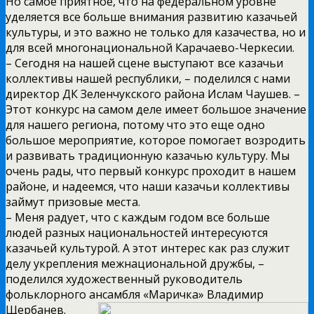
Но самое приятное, что на федеральном уровне
уделяется все больше внимания развитию казачьей
культуры, и это важно не только для казачества, но и
для всей многонациональной Карачаево-Черкесии.
– Сегодня на нашей сцене выступают все казачьи
коллективы нашей республики, – поделился с нами
директор ДК Зеленчукского района Ислам Чаушев. –
Этот конкурс на самом деле имеет большое значение
для нашего региона, потому что это еще одно
большое мероприятие, которое помогает возродить
и развивать традиционную казачью культуру. Мы
очень рады, что первый конкурс проходит в нашем
районе, и надеемся, что наши казачьи коллективы
займут призовые места.
– Меня радует, что с каждым годом все больше
людей разных национальностей интересуются
казачьей культурой. А этот интерес как раз служит
делу укрепления межнациональной дружбы, –
поделился художественный руководитель
фольклорного ансамбля
«Маричка» Владимир
Щербанев.