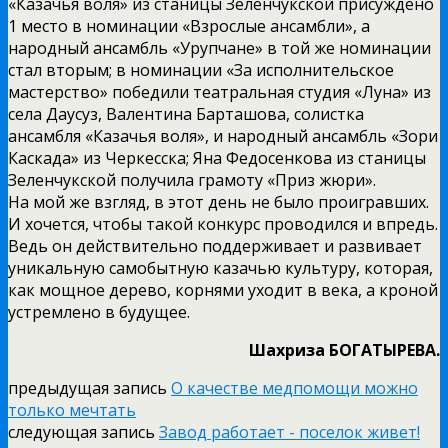
«Казачья воля» из станицы Зеленчукской присуждено
1 место в номинации «Взрослые ансамбли», а
народный ансамбль «Урупчане» в той же номинации
стал вторым; в номинации «За исполнительское
мастерство» победили театральная студия «Луна» из
села Даусуз, Валентина Барташова, солистка
ансамбля «Казачья воля», и народный ансамбль «Зори
Каскада» из Черкесска; Яна Федосенкова из станицы
Зеленчукской получила грамоту «Приз жюри».
На мой же взгляд, в этот день не было проигравших.
И хочется, чтобы такой конкурс проводился и впредь.
Ведь он действительно поддерживает и развивает
уникальную самобытную казачью культуру, которая,
как мощное дерево, корнями уходит в века, а кроной
устремлено в будущее.
Шахриза БОГАТЫРЕВА.
предыдущая запись
О качестве медпомощи можно
только мечтать
следующая запись
Завод работает - поселок живет!