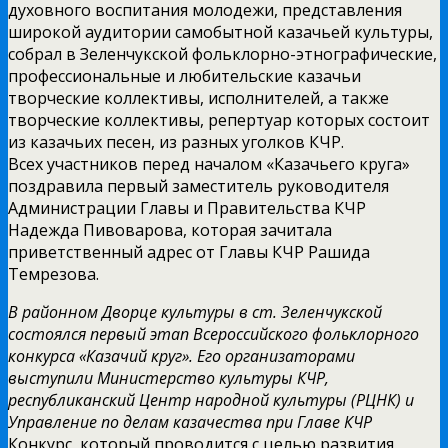
духовного воспитания молодежи, представления
широкой аудитории самобытной казачьей культуры,
собрал в Зеленчукской фольклорно-этнографические,
профессиональные и любительские казачьи
творческие коллективы, исполнителей, а также
творческие коллективы, репертуар которых состоит
из казачьих песен, из разных уголков КЧР.
Всех участников перед началом «Казачьего круга»
поздравила первый заместитель руководителя
Администрации Главы и Правительства КЧР
Надежда Пивоварова, которая зачитала
приветственный адрес от Главы КЧР Рашида
Темрезова.
В районном Дворце культуры в ст. Зеленчукской
состоялся первый этап Всероссийского фольклорного
конкурса «Казачий круг». Его организаторами
выступили Министерство культуры КЧР,
республиканский Центр народной культуры (РЦНК) и
Управление по делам казачества при Главе КЧР
Конкурс, который проводится с целью развития