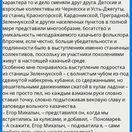
характера то и дело сменяли друг друга. Детские и
взрослые коллективы из Черкесска и Усть-Джегуты,
из станиц Красногорской, Кардоникской, Преградной,
Зеленчукской и других населенных пунктов в полной
мере представили многообразие, богатство и
уникальность неподражаемого казачьего фольклора.
Впрочем, если честно, больше убедительности и
подлинности было в выступлениях именно станичных
коллективов, поскольку их участники поколениями
живут в настоящей казачьей среде.
Особенно мне понравилось выступление подростка
из станицы Зеленчукской – с волнистым чубом из-под
сдвинутой набекрень кубанки, со сдержанными, но
решительными движениями сжатой в кулак ладони –
он не просто пел, но каждым взмахом руки словно
ставил точку, словно подытоживая вековую славу и
заповеди вольного казачества.
– Егор Михалыч, – представился он, когда мы
встретились за кулисами, и добавил, – Пономарев.
– А скажите, Егор Михалыч, – подхватила я, – сами
любите петь или в школе заставляют?