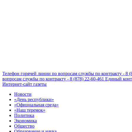
Телефон горячей линии по вопросам службы по контракту - 8 (
вопросам службы по контракту - 8 (878) 22-60-461
Единый конта
Интернет-сайт газеты
Новости
«День республики»
«Официальная среда»
«Наш теремок»
Политика
Экономика
Общество
Образование и наука