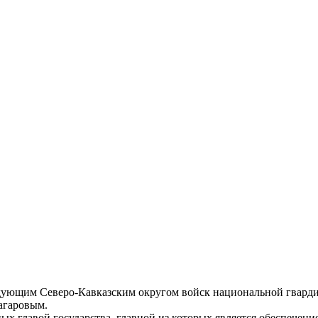
ндующим Северо-Кавказским округом войск национальной гвард
агаровым.
ых главой государства, главной из которых является обеспечени