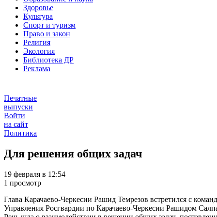
Здоровье
Культура
Спорт и туризм
Право и закон
Религия
Экология
Библиотека ДР
Реклама
Печатные
выпуски
Войти
на сайт
Политика
Для решения общих задач
19 февраля в 12:54
1 просмотр
Глава Карачаево-Черкесии Рашид Темрезов встретился с кома
Управления Росгвардии по Карачаево-Черкесии Рашидом Салп
Речь шла о взаимодействии в решении общих задач, поставленн