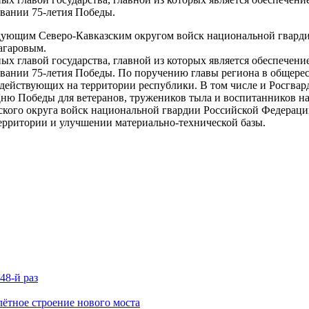
овании 75-летия Победы.
ндующим Северо-Кавказским округом войск национальной гвард
агаровым.
ых главой государства, главной из которых является обеспечени
новании 75-летия Победы. По поручению главы региона в общер
действующих на территории республики. В том числе и Росгвар
о Дню Победы для ветеранов, тружеников тыла и воспитанников 
зского округа войск национальной гвардии Российской Федерац
ерритории и улучшении материально-технической базы.
48-й раз
ётное строение нового моста