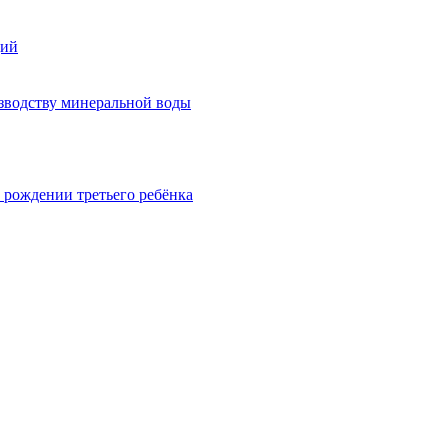
ций
изводству минеральной воды
 рождении третьего ребёнка