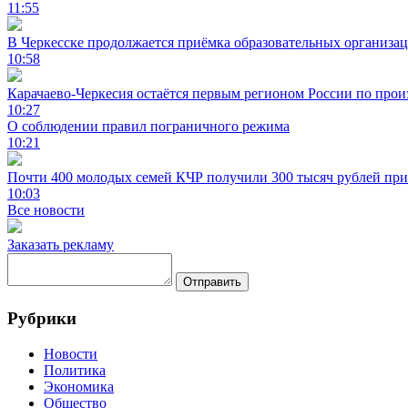
11:55
В Черкесске продолжается приёмка образовательных организа
10:58
Карачаево-Черкесия остаётся первым регионом России по про
10:27
О соблюдении правил пограничного режима
10:21
Почти 400 молодых семей КЧР получили 300 тысяч рублей при
10:03
Все новости
Заказать рекламу
Отправить
Рубрики
Новости
Политика
Экономика
Общество