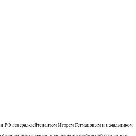
ии РФ генерал-лейтенантом Игорем Гетмановым и начальником
е безопасности граждан и сохранение стабильной ситуации в