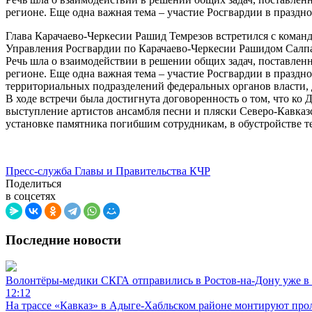
регионе. Еще одна важная тема – участие Росгвардии в праздн
Глава Карачаево-Черкесии Рашид Темрезов встретился с кома
Управления Росгвардии по Карачаево-Черкесии Рашидом Салп
Речь шла о взаимодействии в решении общих задач, поставленн
регионе. Еще одна важная тема – участие Росгвардии в празд
территориальных подразделений федеральных органов власти, 
В ходе встречи была достигнута договоренность о том, что к
выступление артистов ансамбля песни и пляски Северо-Кавка
установке памятника погибшим сотрудникам, в обустройстве т
Пресс-служба Главы и Правительства КЧР
Поделиться
в соцсетях
Последние новости
Волонтёры-медики СКГА отправились в Ростов-на-Дону уже в 
12:12
На трассе «Кавказ» в Адыге-Хабльском районе монтируют прол