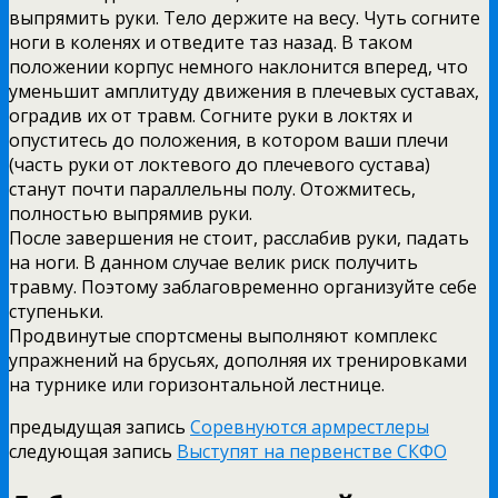
выпрямить руки. Тело держите на весу. Чуть согните
ноги в коленях и отведите таз назад. В таком
положении корпус немного наклонится вперед, что
уменьшит амплитуду движения в плечевых суставах,
оградив их от травм. Согните руки в локтях и
опуститесь до положения, в котором ваши плечи
(часть руки от локтевого до плечевого сустава)
станут почти параллельны полу. Отожмитесь,
полностью выпрямив руки.
После завершения не стоит, расслабив руки, падать
на ноги. В данном случае велик риск получить
травму. Поэтому заблаговременно организуйте себе
ступеньки.
Продвинутые спортсмены выполняют комплекс
упражнений на брусьях, дополняя их тренировками
на турнике или горизонтальной лестнице.
предыдущая запись
Соревнуются армрестлеры
следующая запись
Выступят на первенстве СКФО