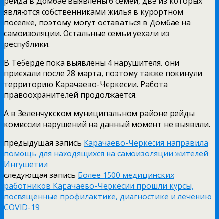
рейда в Домбае выявлены 6 семей, две из которых
являются собственниками жилья в курортном
поселке, поэтому могут оставаться в Домбае на
самоизоляции. Остальные семьи уехали из
республики.
В Теберде пока выявлены 4 нарушителя, они
приехали после 28 марта, поэтому также покинули
территорию Карачаево-Черкесии. Работа
правоохранителей продолжается.
А в Зеленчукском муниципальном районе рейды
комиссии нарушений на данный момент не выявили.
предыдущая запись
Карачаево-Черкесия направила
помощь для находящихся на самоизоляции жителей
Ингушетии
следующая запись
Более 1500 медицинских
работников Карачаево-Черкесии прошли курсы,
посвящённые профилактике, диагностике и лечению
COVID-19