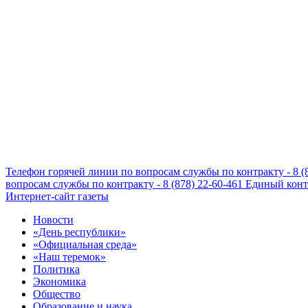
Телефон горячей линии по вопросам службы по контракту - 8 (
вопросам службы по контракту - 8 (878) 22-60-461
Единый конта
Интернет-сайт газеты
Новости
«День республики»
«Официальная среда»
«Наш теремок»
Политика
Экономика
Общество
Образование и наука