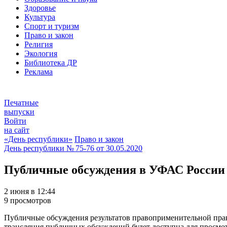
Здоровье
Культура
Спорт и туризм
Право и закон
Религия
Экология
Библиотека ДР
Реклама
Печатные
выпуски
Войти
на сайт
«День республики»
Право и закон
День республики
№ 75-76 от
30.05.2020
Публичные обсуждения в УФАС России
2 июня в 12:44
9 просмотров
Публичные обсуждения результатов правоприменительной практи
трансляция публичных обсуждений будет доступна для просмот