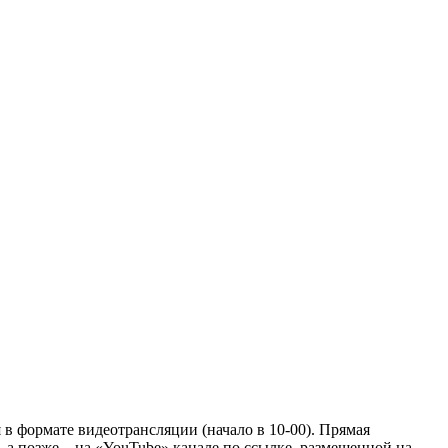
в формате видеотрансляции (начало в 10-00). Прямая
 а позже – на «YouTube» канале по ссылке, размещенной на