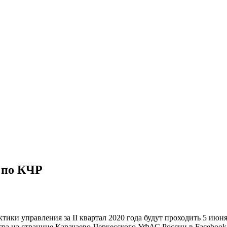
 по КЧР
ки управления за II квартал 2020 года будут проходить 5 июня 
ра на странице Карачаево-Черкесского УФАС России в Facebook,