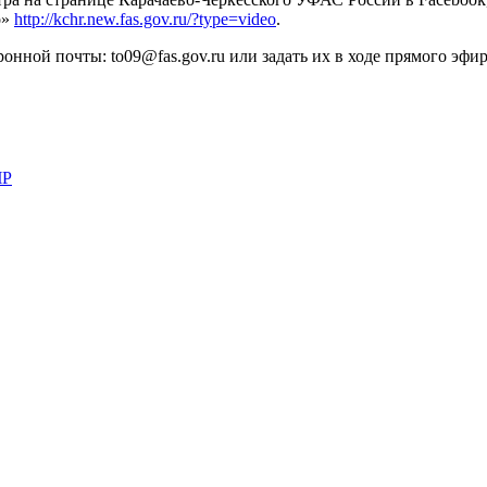
о»
http://kchr.new.fas.gov.ru/?type=videо
.
нной почты: to09@fas.gov.ru или задать их в ходе прямого эфир
ЧР