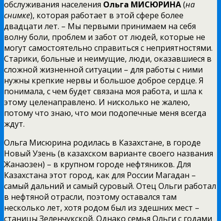
обслуживания населения
Ольга МИСЮРИНА
(
на
снимке
), которая работает в этой сфере более
двадцати лет. – Мы первыми принимаем на себя
волну боли, проблем и забот от людей, которые не
могут самостоятельно справиться с неприятностями.
Старики, больные и неимущие, люди, оказавшиеся в
сложной жизненной ситуации – для работы с ними
нужны крепкие нервы и большое доброе сердце. Я
понимала, с чем будет связана моя работа, и шла к
этому целенаправлено. И нисколько не жалею,
потому что знаю, что мои подопечные меня всегда
ждут.
Ольга Мисюрина родилась в Казахстане, в городе
Новый Узень (в казахском варианте своего названия
Жанаозен) – в крупном городе нефтяников. Для
Казахстана этот город, как для России Магадан –
самый дальний и самый суровый. Отец Ольги работал
в нефтяной отрасли, поэтому оставался там
несколько лет, хотя родом был из здешних мест –
станицы Зеленчукской. Однако семья Ольги с годами