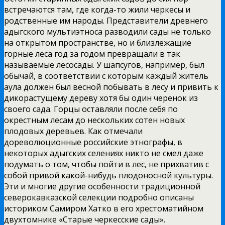
встречаются там, где когда-то жили черкесы и
родственные им народы. Представители древнего
адыгского мультиэтноса разводили сады не только
на открытом пространстве, но и близлежащие
горные леса год за годом превращали в так
называемые лесосады. У шапсугов, например, был
обычай, в соответствии с которым каждый житель
аула должен был весной побывать в лесу и привить к
дикорастущему дереву хотя бы один черенок из
своего сада. Горцы оставляли после себя по
окрестным лесам до нескольких сотен новых
плодовых деревьев. Как отмечали
дореволюционные российские этнографы, в
некоторых адыгских селениях никто не смел даже
подумать о том, чтобы пойти в лес, не прихватив с
собой привой какой-нибудь плодоносной культуры.
Эти и многие другие особенности традиционной
северокавказской селекции подробно описаны
историком Самиром Хатко в его хрестоматийном
двухтомнике «Старые черкесские сады».