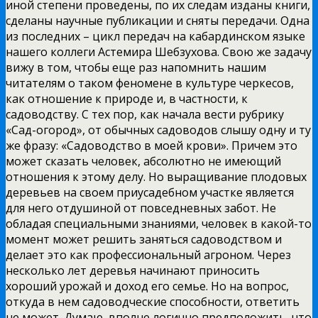
иной степени проведены, по их следам изданы книги,
сделаны научные публикации и сняты передачи. Одна
из последних – цикл передач на кабардинском языке
нашего коллеги Астемира Шебзухова. Свою же задачу
вижу в том, чтобы еще раз напомнить нашим
читателям о таком феномене в культуре черкесов,
как отношение к природе и, в частности, к
садоводству. С тех пор, как начала вести рубрику
«Сад-огород», от обычных садоводов слышу одну и ту
же фразу: «Садоводство в моей крови». Причем это
может сказать человек, абсолютно не имеющий
отношения к этому делу. Но выращивание плодовых
деревьев на своем приусадебном участке является
для него отдушиной от повседневных забот. Не
обладая специальными знаниями, человек в какой-то
момент может решить заняться садоводством и
делает это как профессиональный агроном. Через
несколько лет деревья начинают приносить
хороший урожай и доход его семье. Но на вопрос,
откуда в нем садоводческие способности, ответить
не может. Думаю, вполне логично предположить, что