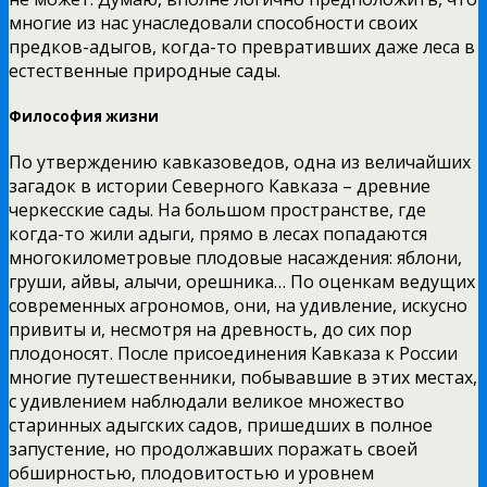
многие из нас унаследовали способности своих
предков-адыгов, когда-то превративших даже леса в
естественные природные сады.
Философия жизни
По утверждению кавказоведов, одна из величайших
загадок в истории Северного Кавказа – древние
черкесские сады. На большом пространстве, где
когда-то жили адыги, прямо в лесах попадаются
многокилометровые плодовые насаждения: яблони,
груши, айвы, алычи, орешника… По оценкам ведущих
современных агрономов, они, на удивление, искусно
привиты и, несмотря на древность, до сих пор
плодоносят. После присоединения Кавказа к России
многие путешественники, побывавшие в этих местах,
с удивлением наблюдали великое множество
старинных адыгских садов, пришедших в полное
запустение, но продолжавших поражать своей
обширностью, плодовитостью и уровнем