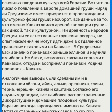
основных плодовых культур всей Евразии. Вот что он
писал о появлении в Европе домашней груши: «Вряд
ли Средиземье имеет приоритет в происхождении
культурных форм груши; наоборот, все данные за то,
что именно Кавказ явился ареной эволюции груши –
как дикой, так и культурной… Ни древность народов
Греции, ни ее естественные грушевые ресурсы, ни
опыт населения не могут идти даже в отдаленное
сравнение с таковыми на Кавказе… В Средиземье
баски знали о прививках раньше эллинов и научили
им иберов. Но баски, возможно, связаны корнями с
Кавказом, откуда и восприняли прививки. Родина
прививок – Кавказ».
Аналогичные выводы были сделаны им и в
отношении яблони, айвы, алычи, орешника, сливы,
терна, черешни, кизила и каштана. Согласно его
научным доводам, все наиболее распространенные
дикорастущие и домашние плодовые культуры
Евразии некогда зарождались именно на Кавказе.
Остатки старинных адыгских садов до сих пор