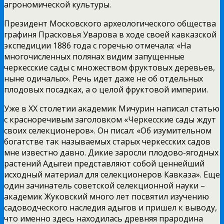
агрономической культуры.
Президент Московского археологического общества
графиня Прасковья Уварова в ходе своей кавказской
экспедиции 1886 года с горечью отмечала: «На
многочисленных полянах видим запущенные
черкесские сады с множеством фруктовых деревьев,
ныне одичалых». Речь идет даже не об отдельных
плодовых посадках, а о целой фруктовой империи.
Уже в XX столетии академик Мичурин написал статью
с красноречивым заголовком «Черкесские сады ждут
своих селекционеров». Он писал: «Об изумительном
богатстве так называемых старых черкесских садов
мне известно давно. Дикие заросли плодово-ягодных
растений Адыгеи представляют собой ценнейший
исходный материал для селекционеров Кавказа». Еще
один зачинатель советской селекционной науки –
академик Жуковский много лет посвятил изучению
садоводческого наследия адыгов и пришел к выводу,
что именно здесь находилась древняя прародина