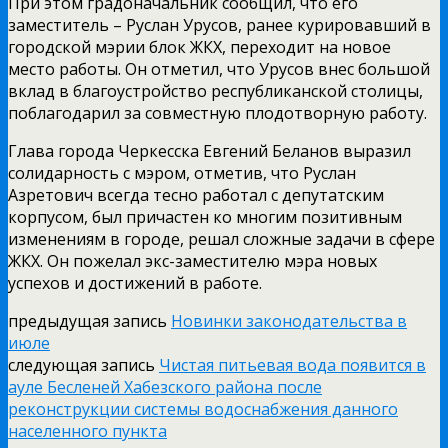
При этом градоначальник сообщил, что его
заместитель – Руслан Урусов, ранее курировавший в
городской мэрии блок ЖКХ, переходит на новое
место работы. Он отметил, что Урусов внес большой
вклад в благоустройство республиканской столицы,
поблагодарил за совместную плодотворную работу.
Глава города Черкесска Евгений Беланов выразил
солидарность с мэром, отметив, что Руслан
Азретович всегда тесно работал с депутатским
корпусом, был причастен ко многим позитивным
изменениям в городе, решал сложные задачи в сфере
ЖКХ. Он пожелал экс-заместителю мэра новых
успехов и достижений в работе.
предыдущая запись
Новинки законодательства в
июле
следующая запись
Чистая питьевая вода появится в
ауле Бесленей Хабезского района после
реконструкции системы водоснабжения данного
населенного пункта