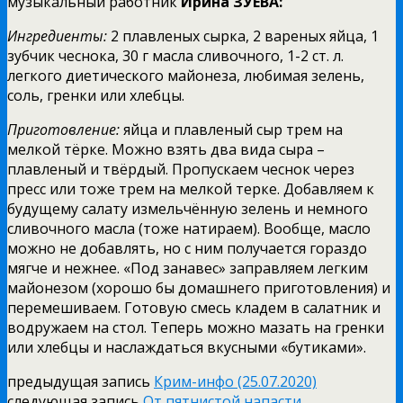
музыкальный работник
Ирина ЗУЕВА:
Ингредиенты:
2 плавленых сырка, 2 вареных яйца, 1
зубчик чеснока, 30 г масла сливочного, 1-2 ст. л.
легкого диетического майонеза, любимая зелень,
соль, гренки или хлебцы.
Приготовление:
яйца и плавленый сыр трем на
мелкой тёрке. Можно взять два вида сыра –
плавленый и твёрдый. Пропускаем чеснок через
пресс или тоже трем на мелкой терке. Добавляем к
будущему салату измельчённую зелень и немного
сливочного масла (тоже натираем). Вообще, масло
можно не добавлять, но с ним получается гораздо
мягче и нежнее. «Под занавес» заправляем легким
майонезом (хорошо бы домашнего приготовления) и
перемешиваем. Готовую смесь кладем в салатник и
водружаем на стол. Теперь можно мазать на гренки
или хлебцы и наслаждаться вкусными «бутиками».
предыдущая запись
Крим-инфо (25.07.2020)
следующая запись
От пятнистой напасти