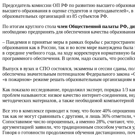
Председатель комиссии ОП РФ по развитию высшего образован
высшего образования в оценке студентов и преподавателей», 
образовательных организаций из 85 субъектов РФ.
По итогам круглого стола
член Общественной палаты РФ, ди
необходимо предпринять для обеспечения качества образовани
– Пандемия и принятые меры в рамках борьбы с распростране
образования как в России, так и во всем мире вынуждена была
в середине учебного года, на ходу корректируя нормативную б
программного обеспечения. В целом, надо сказать, что российс
Выпуск в вузах и СПО состоялся, экзамены и сессии сданы, по
обеспечена значительным потенциалом Федерального закона «
«в пожарном» режиме решать образовательным организациям в
Как показало исследование, продолжил эксперт, порядка 1/3 к
проблем называются: низкое качество интернет-соединения, 
методических материалов, а также необходимой компьютерной 
Все это в комплексе приводит к тому, что более 40% опрошенн
так как не могут сравнивать с другими, и лишь 36% отметили,
Сопоставимое число опрошенных, а именно 28%, считают, что
аргументацией заявили, что традиционным способом учиться уд
Говоря о готовности продолжения обучения дистанционно, почт