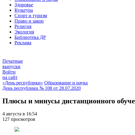
Здоровье
Культура
Спорт и туризм
Право и закон
Религия
Экология
Библиотека ДР
Реклама
Печатные
выпуски
Войти
на сайт
«День республики»
Образование и наука
День республики
№ 108 от
28.07.2020
Плюсы и минусы дистанционного обуч
4 августа в 16:54
127 просмотров