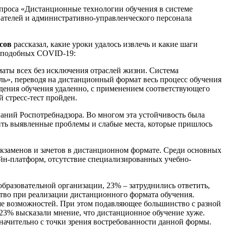
проса «Дистанционные технологии обучения в системе
вателей и административно-управленческого персонала
сов
рассказал, какие уроки удалось извлечь и какие шаги
, подобных COVID-19:
аты всех без исключения отраслей жизни. Система
ль», переводя на дистанционный формат весь процесс обучения
едения обучения удаленно, с применением соответствующего
й стресс-тест пройден.
ваний Роспотребнадзора. Во многом эта устойчивость была
ть выявленные проблемы и слабые места, которые пришлось
 экзаменов и зачетов в дистанционном формате. Среди основных
йн-платформ, отсутствие специализированных учебно-
бразовательной организации, 23% – затруднились ответить,
ество при реализации дистанционного формата обучения.
ше возможностей. При этом подавляющее большинство с разной
 23% высказали мнение, что дистанционное обучение хуже.
значительно с точки зрения востребованности данной формы.