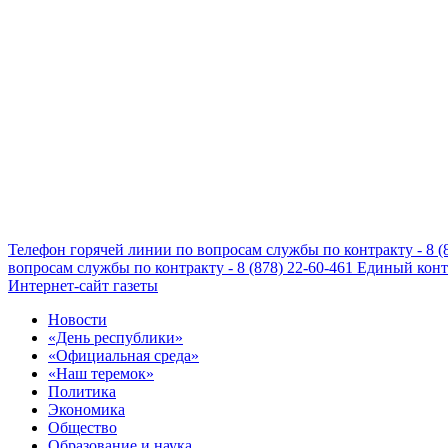
Телефон горячей линии по вопросам службы по контракту - 8 (
вопросам службы по контракту - 8 (878) 22-60-461
Единый конта
Интернет-сайт газеты
Новости
«День республики»
«Официальная среда»
«Наш теремок»
Политика
Экономика
Общество
Образование и наука