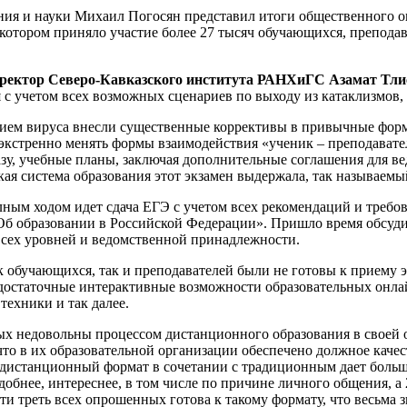
ия и науки Михаил Погосян представил итоги общественного о
в котором приняло участие более 27 тысяч обучающихся, препода
ректор Северо-Кавказского института РАНХиГС Азамат Тли
я с учетом всех возможных сценариев по выходу из катаклизмов
нием вируса внесли существенные коррективы в привычные форм
 экстренно менять формы взаимодействия «ученик – преподавате
азу, учебные планы, заключая дополнительные соглашения для в
кая система образования этот экзамен выдержала, так называемы
лным ходом идет сдача ЕГЭ с учетом всех рекомендаций и требо
Об образовании в Российской Федерации». Пришло время обсуди
сех уровней и ведомственной принадлежности.
ак обучающихся, так и преподавателей были не готовы к приему
недостаточные интерактивные возможности образовательных онла
техники и так далее.
ых недовольны процессом дистанционного образования в своей о
 что в их образовательной организации обеспечено должное кач
 дистанционный формат в сочетании с традиционным дает боль
обнее, интереснее, в том числе по причине личного общения, а
и треть всех опрошенных готова к такому формату, что весьма 