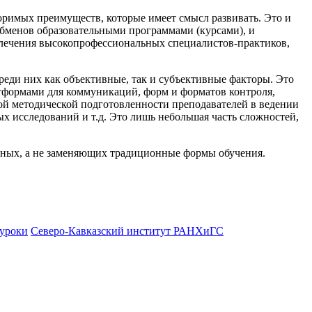
поримых преимуществ, которые имеет смысл развивать. Это и
обменов образовательными программами (курсами), и
влечения высокопрофессиональных специалистов-практиков,
реди них как объективные, так и субъективные факторы. Это
атформами для коммуникаций, форм и форматов контроля,
ной методической подготовленности преподавателей в ведении
 исследований и т.д. Это лишь небольшая часть сложностей,
ных, а не заменяющих традиционные формы обучения.
уроки
Северо-Кавказский институт РАНХиГС