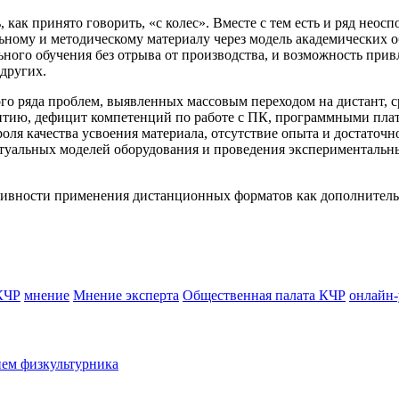
 как принято говорить, «с колес». Вместе с тем есть и ряд неос
ьному и методическому материалу через модель академических 
ного обучения без отрыва от производства, и возможность при
других.
го ряда проблем, выявленных массовым переходом на дистант, с
звитию, дефицит компетенций по работе с ПК, программными пл
оля качества усвоения материала, отсутствие опыта и достаточ
уальных моделей оборудования и проведения экспериментальных
тивности применения дистанционных форматов как дополнитель
КЧР
мнение
Мнение эксперта
Общественная палата КЧР
онлайн-
нем физкультурника