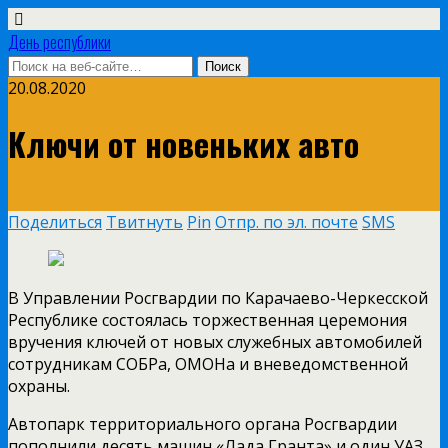
День республики
20.08.2020
Ключи от новеньких авто
Поделиться
Твитнуть
Pin
Отпр. по эл. почте
SMS
В Управлении Росгвардии по Карачаево-Черкесской
Республике состоялась торжественная церемония
вручения ключей от новых служебных автомобилей
сотрудникам СОБРа, ОМОНа и вневедомственной
охраны.
Автопарк территориального органа Росгвардии
пополнили десять машин «Лада Гранта» и один УАЗ.