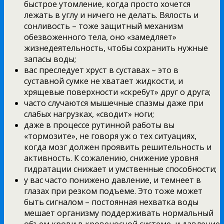
быстрое утомление, когда просто хочется
лежать в углу и ничего не делать. Вялость и
сонливость – тоже защитный механизм
обезвоженного тела, оно «замедляет»
жизнедеятельность, чтобы сохранить нужные
запасы воды;
вас преследует хруст в суставах – это в
суставной сумке не хватает жидкости, и
хрящевые поверхности «скребут» друг о друга;
часто случаются мышечные спазмы даже при
слабых нагрузках, «сводит» ноги;
даже в процессе рутинной работы вы
«тормозите», не говоря уж о тех ситуациях,
когда мозг должен проявить решительность и
активность. К сожалению, снижение уровня
гидратации снижает и умственные способности;
у вас часто понижено давление, и темнеет в
глазах при резком подъеме. Это тоже может
быть сигналом – постоянная нехватка воды
мешает организму поддерживать нормальный
объем крови в кровеносной системе, и давление