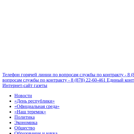
Телефон горячей линии по вопросам службы по контракту - 8 (
вопросам службы по контракту - 8 (878) 22-60-461
Единый конта
Интернет-сайт газеты
Новости
«День республики»
«Официальная среда»
«Наш теремок»
Политика
Экономика
Общество
Образование и наука