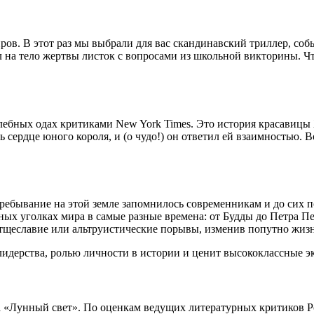
ов. В этот раз мы выбрали для вас скандинавский триллер, соб
л на тело жертвы листок с вопросами из школьной викторины. Чт
алебных одах критиками New York Times. Это история красавицы
 сердце юного короля, и (о чудо!) он ответил ей взаимностью. 
ребывание на этой земле запомнилось современникам и до сих п
ых уголках мира в самые разные времена: от Будды до Петра Пе
 тщеславие или альтруистические порывы, изменив попутно жизн
лидерства, ролью личности в истории и ценит высококлассные 
а «Лунный свет». По оценкам ведущих литературных критиков Р