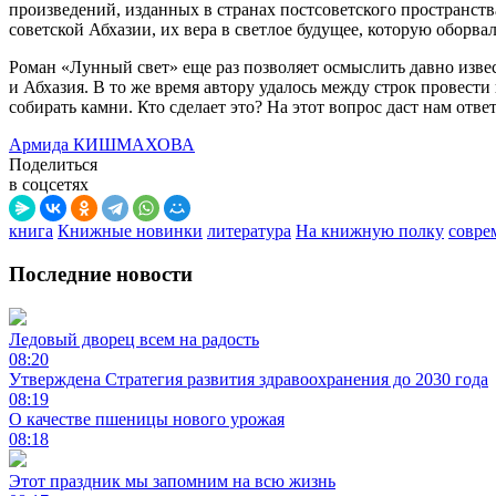
произведений, изданных в странах постсоветского пространства
советской Абхазии, их вера в светлое будущее, которую оборв
Роман «Лунный свет» еще раз позволяет осмыслить давно извес
и Абхазия. В то же время автору удалось между строк провести
собирать камни. Кто сделает это? На этот вопрос даст нам отве
Армида КИШМАХОВА
Поделиться
в соцсетях
книга
Книжные новинки
литература
На книжную полку
совре
Последние новости
Ледовый дворец всем на радость
08:20
Утверждена Стратегия развития здравоохранения до 2030 года
08:19
О качестве пшеницы нового урожая
08:18
Этот праздник мы запомним на всю жизнь