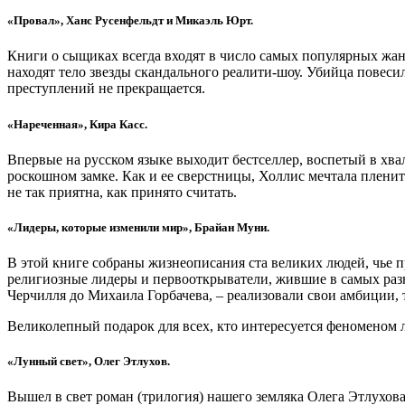
«Провал», Ханс Русенфельдт и Микаэль Юрт.
Книги о сыщиках всегда входят в число самых популярных жанр
находят тело звезды скандального реалити-шоу. Убийца повеси
преступлений не прекращается.
«Нареченная», Кира Касс.
Впервые на русском языке выходит бестселлер, воспетый в хв
роскошном замке. Как и ее сверстницы, Холлис мечтала пленить
не так приятна, как принято считать.
«Лидеры, которые изменили мир», Брайан Муни.
В этой книге собраны жизнеописания ста великих людей, чье п
религиозные лидеры и первооткрыватели, жившие в самых разн
Черчилля до Михаила Горбачева, – реализовали свои амбиции,
Великолепный подарок для всех, кто интересуется феноменом 
«Лунный свет», Олег Этлухов.
Вышел в свет роман (трилогия) нашего земляка Олега Этлухов