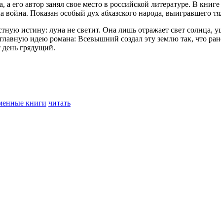
, а его автор занял свое место в российской литературе. В кни
ала война. Показан особый дух абхазского народа, выигравшего 
тную истину: луна не светит. Она лишь отражает свет солнца, 
 главную идею романа: Всевышний создал эту землю так, что ран
т день грядущий.
менные книги
читать