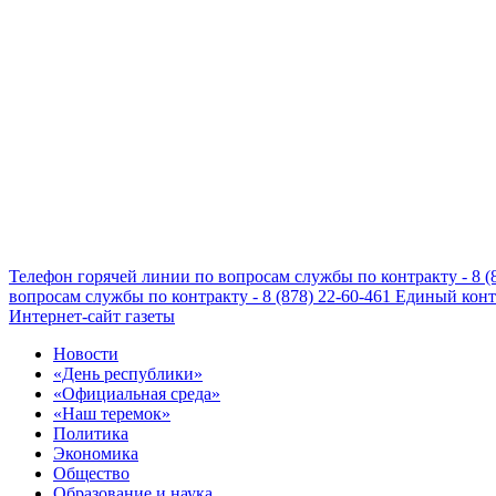
Телефон горячей линии по вопросам службы по контракту - 8 (
вопросам службы по контракту - 8 (878) 22-60-461
Единый конта
Интернет-сайт газеты
Новости
«День республики»
«Официальная среда»
«Наш теремок»
Политика
Экономика
Общество
Образование и наука