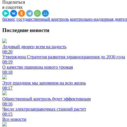
Поделиться
в соцсетях
бизнес
государственный контроль
контрольно-надзорная деяте
Последние новости
Ледовый дворец всем на радость
08:20
Утверждена Стратегия развития здравоохранения до 2030 года
08:19
О качестве пшеницы нового урожая
08:18
Этот праздник мы запомним на всю жизнь
08:17
Общественный контроль будет эффективным
08:16
Число электрозаправочных станций растет
08:15
Все новости