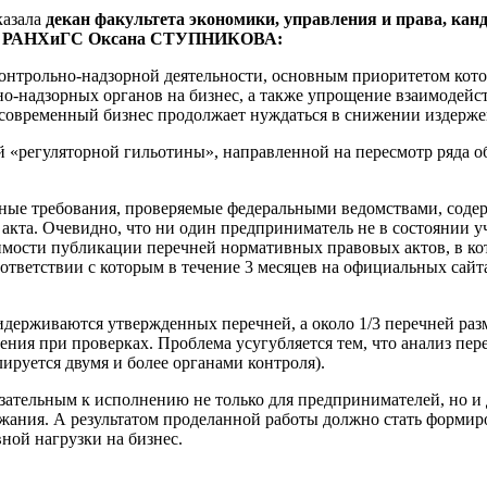
казала
декан факультета экономики, управления и права, кан
иала РАНХиГС Оксана СТУПНИКОВА:
контрольно-надзорной деятельности, основным приоритетом кото
о-надзорных органов на бизнес, а также упрощение взаимодейс
о современный бизнес продолжает нуждаться в снижении издерже
ой «регуляторной гильотины», направленной на пересмотр ряда 
льные требования, проверяемые федеральными ведомствами, содер
 акта. Очевидно, что ни один предприниматель не в состоянии у
мости публикации перечней нормативных правовых актов, в кот
ответствии с которым в течение 3 месяцев на официальных сай
держиваются утвержденных перечней, а около 1/3 перечней раз
ения при проверках. Проблема усугубляется тем, что анализ п
ируется двумя и более органами контроля).
язательным к исполнению не только для предпринимателей, но и 
жания. А результатом проделанной работы должно стать формир
ной нагрузки на бизнес.