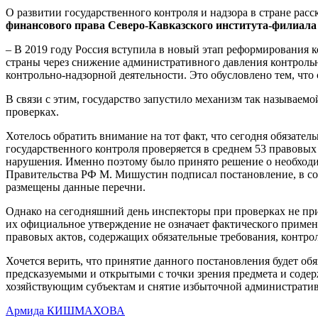
О развитии государственного контроля и надзора в стране расс
финансового права Северо-Кавказского института-фил
– В 2019 году Россия вступила в новый этап реформирования 
страны через снижение административного давления контрольн
контрольно-надзорной деятельности. Это обусловлено тем, чт
В связи с этим, государство запустило механизм так называем
проверках.
Хотелось обратить внимание на тот факт, что сегодня обязате
государственного контроля проверяется в среднем 53 правовых
нарушения. Именно поэтому было принято решение о необходи
Правительства РФ М. Мишустин подписал постановление, в со
размещены данные перечни.
Однако на сегодняшний день инспекторы при проверках не при
их официальное утверждение не означает фактического примен
правовых актов, содержащих обязательные требования, контрол
Хочется верить, что принятие данного постановления будет об
предсказуемыми и открытыми с точки зрения предмета и содер
хозяйствующим субъектам и снятие избыточной административ
Армида КИШМАХОВА