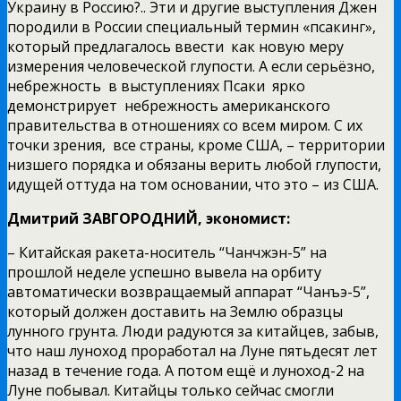
Украину в Россию?.. Эти и другие выступления Джен
породили в России специальный термин «псакинг»,
который предлагалось ввести как новую меру
измерения человеческой глупости. А если серьёзно,
небрежность в выступлениях Псаки ярко
демонстрирует небрежность американского
правительства в отношениях со всем миром. С их
точки зрения, все страны, кроме США, – территории
низшего порядка и обязаны верить любой глупости,
идущей оттуда на том основании, что это – из США.
Дмитрий ЗАВГОРОДНИЙ, экономист:
– Китайская ракета-носитель “Чанчжэн-5” на
прошлой неделе успешно вывела на орбиту
автоматически возвращаемый аппарат “Чанъэ-5”,
который должен доставить на Землю образцы
лунного грунта. Люди радуются за китайцев, забыв,
что наш луноход проработал на Луне пятьдесят лет
назад в течение года. А потом ещё и луноход-2 на
Луне побывал. Китайцы только сейчас смогли