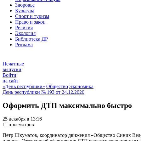
Здоровье
Культура
Спорт и туризм
Право и закон
Религия
Экология
Библиотека ДР
Реклама
Печатные
выпуски
Войти
на сайт
«День республики»
Общество
Экономика
День республики
№ 193 от
24.12.2020
Оформить ДТП максимально быстро
25 декабря в 13:16
11 просмотров
Пётр Шкуматов, координатор движения «Общество Синих Ведё
новость. Этот способ оформления ДТП является современным 