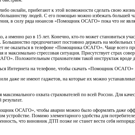
либо онлайн, прибегают к этой возможности сделать свою жизн
льшинству людей. С его помощью можно избежать большей час
ния, в силу ряда нюансов «Помощник ОСАГО» пока что не являе
 а именно раз в 15 лет. Конечно, кто-то может становиться учас
ее. Большинство предпочитают постоянно держать на мобильных 
жет не оказаться в телефоне «Помощника ОСАГО». Чаще всего пр
ная и максимально стрессовая ситуация. Присутствует страх сов
ГО». Положительным страхователям такой инструктаж вроде д
ься Интернета на телефоне, чтобы скачать «Помощник ОСАГО» и
ли даже не имеют гаджетов, на которые их можно устанавливать
 для максимального охвата страхователей по всей России. Для к
 результат.
ощник ОСАГО», чтобы аварии можно было оформлять даже оффл
ом устройстве. Помимо элементарного удобства для потребителе
ренность, что виновник ДТП позже не станет вести себя непоряд