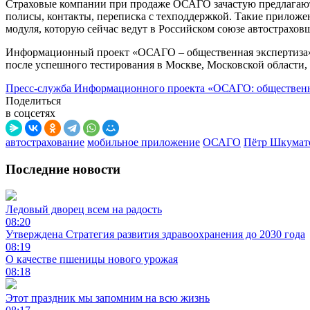
Страховые компании при продаже ОСАГО зачастую предлагают к
полисы, контакты, переписка с техподдержкой. Такие прилож
модуля, которую сейчас ведут в Российском союзе автострах
Информационный проект «ОСАГО – общественная экспертиза» 
после успешного тестирования в Москве, Московской области,
Пресс-служба Информационного проекта «ОСАГО: общественна
Поделиться
в соцсетях
автострахование
мобильное приложение
ОСАГО
Пётр Шкумат
Последние новости
Ледовый дворец всем на радость
08:20
Утверждена Стратегия развития здравоохранения до 2030 года
08:19
О качестве пшеницы нового урожая
08:18
Этот праздник мы запомним на всю жизнь