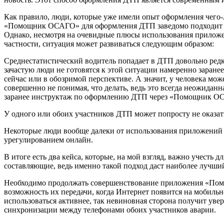
Как правило, люди, которые уже имели опыт оформления чего-
«Помощник ОСАГО» для оформления ДТП заведомо подходит бо
Однако, несмотря на очевидные плюсы использования приложе
частности, ситуация может развиваться следующим образом:
Среднестатистический водитель попадает в ДТП довольно редко,
зачастую люди не готовятся к этой ситуации намеренно заран
сейчас или в обозримой перспективе. А значит, у человека мо
совершенно не понимая, что делать, ведь это всегда неожидан
заранее инструктаж по оформлению ДТП через «Помощник ОСА
У одного или обоих участников ДТП может попросту не оказат
Некоторые люди вообще далеки от использования приложений и
урегулированием онлайн.
В итоге есть два кейса, которые, на мой взгляд, важно учесть
составляющие, ведь именно такой подход даст наиболее лучший
Необходимо продолжать совершенствование приложения «Пом
возможность их передачи, когда Интернет появится на мобильн
использоваться активнее, так невиновная сторона получит уве
синхронизации между телефонами обоих участников аварии.