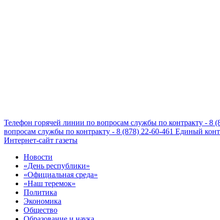
Телефон горячей линии по вопросам службы по контракту - 8 (
вопросам службы по контракту - 8 (878) 22-60-461
Единый конта
Интернет-сайт газеты
Новости
«День республики»
«Официальная среда»
«Наш теремок»
Политика
Экономика
Общество
Образование и наука