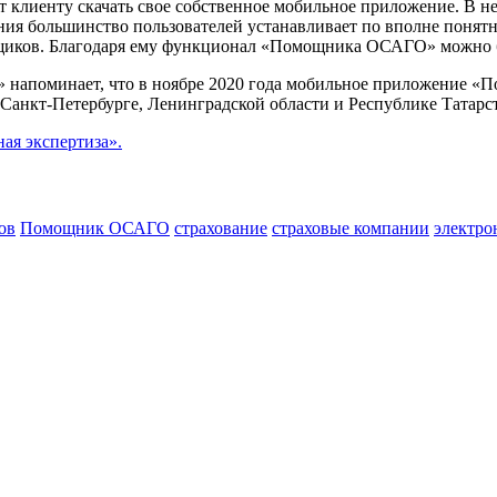
лиенту скачать свое собственное мобильное приложение. В нем
ения большинство пользователей устанавливает по вполне поня
овщиков. Благодаря ему функционал «Помощника ОСАГО» можно 
напоминает, что в ноябре 2020 года мобильное приложение «П
 Санкт-Петербурге, Ленинградской области и Республике Татарс
я экспертиза».
ов
Помощник ОСАГО
страхование
страховые компании
электро