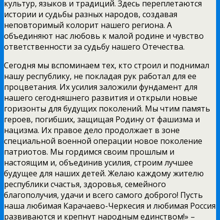
культур, языков и традиций. Здесь переплетаются
истории и судьбы разных народов, создавая
неповторимый колорит нашего региона. А
объединяют нас любовь к малой родине и чувство
ответственности за судьбу нашего Отечества.
Сегодня мы вспоминаем тех, кто строил и поднимал
нашу республику, не покладая рук работал для ее
процветания. Их усилия заложили фундамент для
нашего сегодняшнего развития и открыли новые
горизонты для будущих поколений. Мы чтим память
героев, погибших, защищая Родину от фашизма и
нацизма. Их правое дело продолжает в зоне
специальной военной операции новое поколение
патриотов. Мы гордимся своим прошлым и
настоящим и, объединив усилия, строим лучшее
будущее для наших детей. Желаю каждому жителю
республики счастья, здоровья, семейного
благополучия, удачи и всего самого доброго! Пусть
наша любимая Карачаево-Черкесия и любимая Россия
развиваются и крепнут народным единством!» –