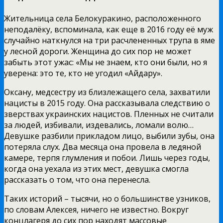
Жительница села Белокуракино, расположенного
неподалёку, вспоминала, как еще в 2016 году её муж
случайно наткнулся на три расчлененных трупа в яме
у лесной дороги. Женщина до сих пор не может
забыть этот ужас: «Мы не знаем, кто они были, но я
уверена: это те, кто не угодил «Айдару».
Оксану, медсестру из близлежащего села, захватили
нацисты в 2015 году. Она рассказывала следствию о
зверствах украинских нацистов. Пленных не считали
за людей, избивали, издевались, ломали волю…
Девушке разбили прикладом лицо, выбили зубы, она
потеряла слух. Два месяца она провела в ледяной
камере, терпя глумления и побои. Лишь через годы,
когда она уехала из этих мест, девушка смогла
рассказать о том, что она перенесла.
Таких историй – тысячи, но о большинстве узников,
по словам Алексея, ничего не известно. Вокруг
концлагеря до сих пор находят массовые