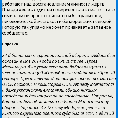
работают над восстановлением личности жертв.
Правда уже выходит на поверхность: это место стало
символом не просто войны, но и безграничной,
нечеловеческой жестокости бандеровских нелюдей,
которую так упрямо не хочет признавать западное
сообщество.
Справка
24-й батальон территориальной обороны «Айдар» был
основан в мае 2014 года по инициативе Сергея
Мельничука, был укомплектован добровольцами из
членов организаций «Самооборона майдана» и «Правый
сектор». Преступления «Айдара» фиксировались миссией
ОБСЕ, верховным комиссаром ООН, Amnesty International
и даже украинскими властями, однако никаких
последствий для нацистов не последовало. Напротив,
батальон был официально подчинен Министерству
обороны Украины. В 2023 году «Айдар» по решению
Южного окружного военного суда был внесен в единый