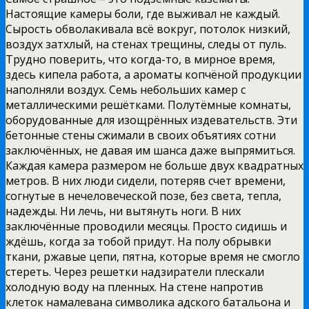
Настоящие камеры боли, где выживал не каждый.
Сырость обволакивала всё вокруг, потолок низкий,
воздух затхлый, на стенах трещины, следы от пуль.
Трудно поверить, что когда-то, в мирное время,
здесь кипела работа, а ароматы копчёной продукции
наполняли воздух. Семь небольших камер с
металлическими решётками. Полутёмные комнаты,
оборудованные для изощрённых издевательств. Эти
бетонные стены сжимали в своих объятиях сотни
заключённых, не давая им шанса даже выпрямиться.
Каждая камера размером не больше двух квадратных
метров. В них люди сидели, потеряв счет времени,
согнутые в нечеловеческой позе, без света, тепла,
надежды. Ни лечь, ни вытянуть ноги. В них
заключённые проводили месяцы. Просто сидишь и
ждёшь, когда за тобой придут. На полу обрывки
ткани, ржавые цепи, пятна, которые время не смогло
стереть. Через решетки надзиратели плескали
холодную воду на пленных. На стене напротив
клеток намалевана символика адского батальона и